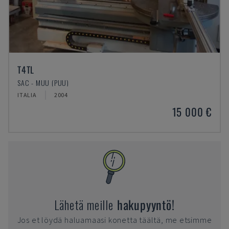
T4TL
SAC - MUU (PUU)
ITALIA
2004
15 000 €
Lähetä meille
hakupyyntö!
Jos et löydä haluamaasi konetta täältä, me etsimme