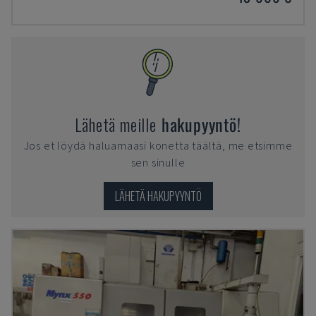
Lähetä meille
hakupyyntö!
Jos et löydä haluamaasi konetta täältä, me etsimme
sen sinulle
LÄHETÄ HAKUPYYNTÖ