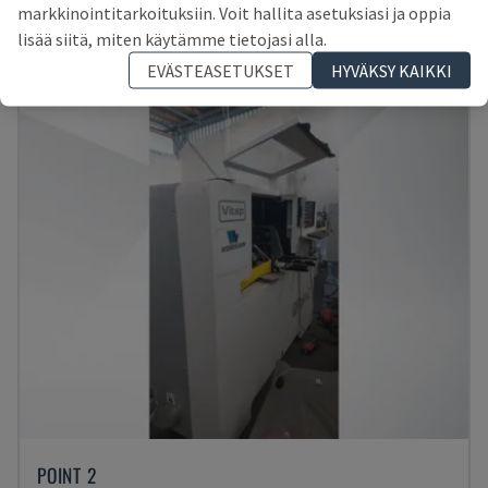
SAKSA
2016
11.898 TUNNIT
markkinointitarkoituksiin. Voit hallita asetuksiasi ja oppia
38 000 €
lisää siitä, miten käytämme tietojasi alla.
EVÄSTEASETUKSET
HYVÄKSY KAIKKI
POINT 2