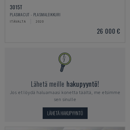
3015T
PLASMACUT - PLASMALEIKKURI
ITÄVALTA
2020
26 000 €
Lähetä meille
hakupyyntö!
Jos et löydä haluamaasi konetta täältä, me etsimme
sen sinulle
LÄHETÄ HAKUPYYNTÖ