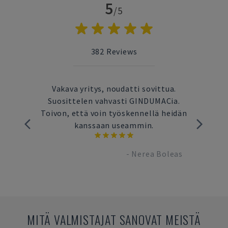
5
/5
382
Reviews
neen
Vakava yritys, noudatti sovittua.
Nope
ina
Suosittelen vahvasti GINDUMACia.
Ty
le
Toivon, että voin työskennellä heidän
kanssaan useammin.
brand
-
Nerea Boleas
MITÄ VALMISTAJAT SANOVAT MEISTÄ