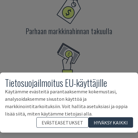
Parhaan markkinahinnan takuulla
Maksu suoraan meiltä
Tietosuojailmoitus EU-käyttäjille
Käytämme evästeitä parantaaksemme kokemustasi,
analysoidaksemme sivuston käyttöä ja
markkinointitarkoituksiin. Voit hallita asetuksiasi ja oppia
lisää siitä, miten käytämme tietojasi alla.
GOOGLEN ARVOSTELUT
EVÄSTEASETUKSET
HYVÄKSY KAIKKI