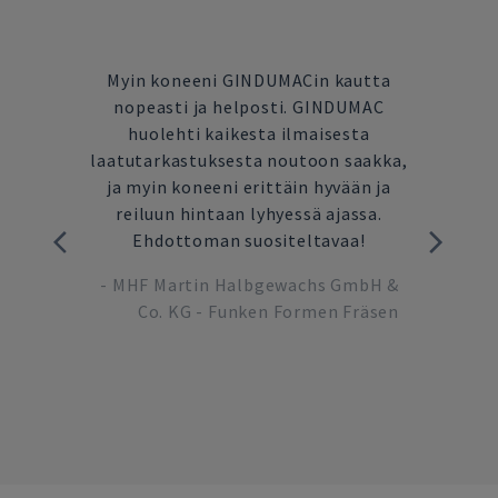
ä on
Myin koneeni GINDUMACin kautta
Vii
itaa
nopeasti ja helposti. GINDUMAC
käyt
tyjen
huolehti kaikesta ilmaisesta
a
a
laatutarkastuksesta noutoon saakka,
Työsk
ellä
ja myin koneeni erittäin hyvään ja
MACin
reiluun hintaan lyhyessä ajassa.
ydinli
n yhden
Ehdottoman suositeltavaa!
haust
rittäin
kaikk
-
MHF Martin Halbgewachs GmbH &
lemme
Co. KG - Funken Formen Fräsen
-
M
evista
ctor,
 GmbH