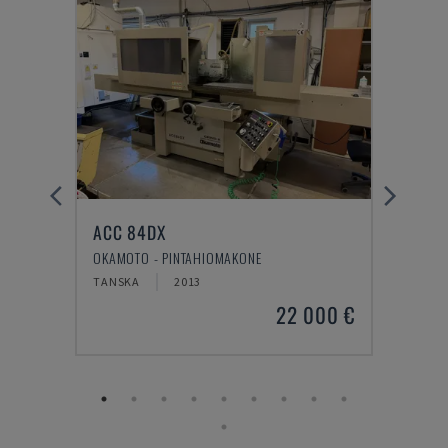
ACC 84DX
VTC 
OKAMOTO - PINTAHIOMAKONE
MAZAK
TANSKA
2013
TANS
00 €
22 000 €