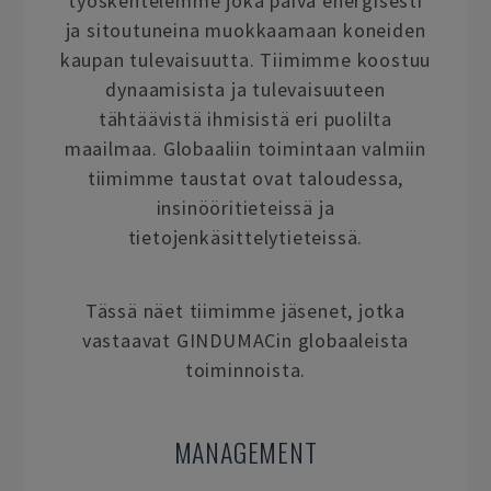
työskentelemme joka päivä energisesti
ja sitoutuneina muokkaamaan koneiden
kaupan tulevaisuutta. Tiimimme koostuu
dynaamisista ja tulevaisuuteen
tähtäävistä ihmisistä eri puolilta
maailmaa. Globaaliin toimintaan valmiin
tiimimme taustat ovat taloudessa,
insinööritieteissä ja
tietojenkäsittelytieteissä.
Tässä näet tiimimme jäsenet, jotka
vastaavat GINDUMACin globaaleista
toiminnoista.
MANAGEMENT