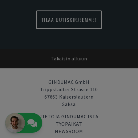
TILAA UUTISKIRJEEMME!
Takaisin alkuun
GINDUMAC GmbH
Trippstadter Strasse 110
67663 Kaiserslautern
Saksa
TIETOJA GINDUMAC:ISTA
TYÖPAIKAT
NEWSROOM