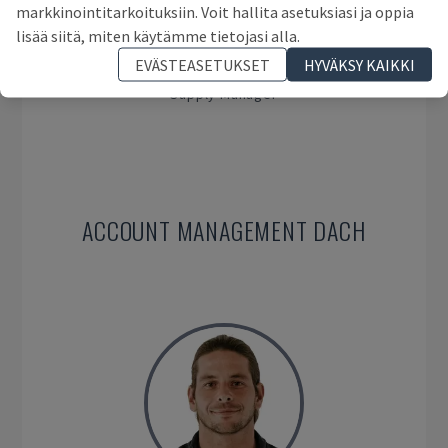
markkinointitarkoituksiin. Voit hallita asetuksiasi ja oppia
lisää siitä, miten käytämme tietojasi alla.
EVÄSTEASETUKSET
HYVÄKSY KAIKKI
Gerard Bel
Supply Manager
ACCOUNT MANAGEMENT DACH