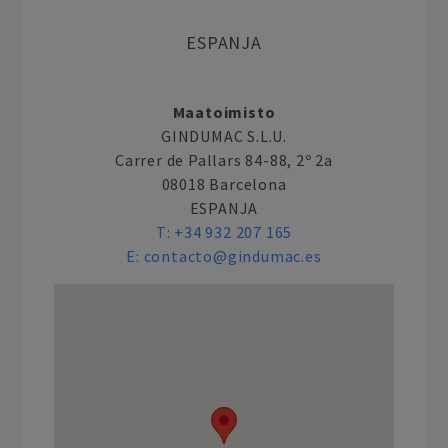
ESPANJA
Maatoimisto
GINDUMAC S.L.U.
Carrer de Pallars 84-88, 2º 2a
08018 Barcelona
ESPANJA
T:
+34 932 207 165
E:
contacto@gindumac.es