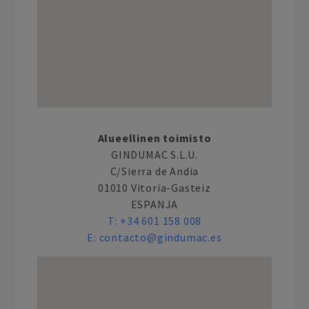
Alueellinen toimisto
GINDUMAC S.L.U.
C/Sierra de Andia
01010 Vitoria-Gasteiz
ESPANJA
T:
+34 601 158 008
E:
contacto@gindumac.es