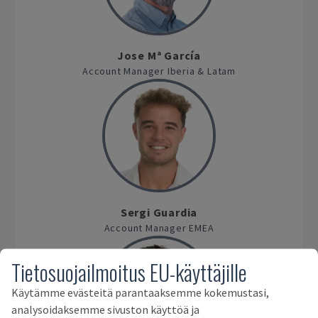
Jose Mª García
Account Manager Iberia & Latam
Sergi Guardia
Account Manager EMEA
Tietosuojailmoitus EU-käyttäjille
Käytämme evästeitä parantaaksemme kokemustasi,
analysoidaksemme sivuston käyttöä ja