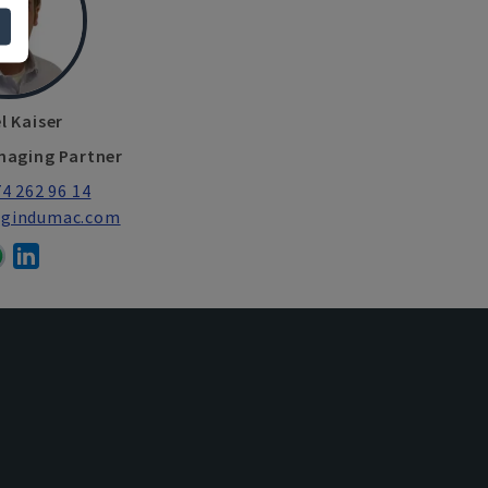
l Kaiser
naging Partner
4 262 96 14
@gindumac.com