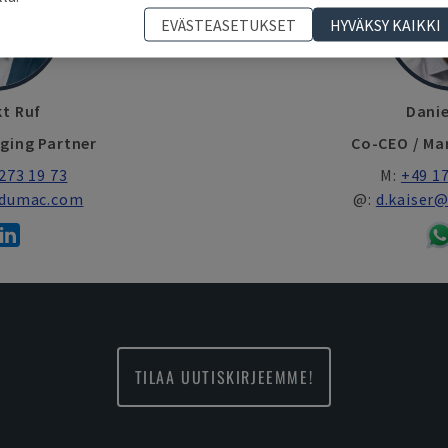
EVÄSTEASETUKSET
HYVÄKSY KAIKKI
kt Ruf
Danie
ging Partner
Co-CEO / Ma
273 19 73
M:
+49 17
ndumac.com
@:
d.kaiser
TILAA UUTISKIRJEEMME!