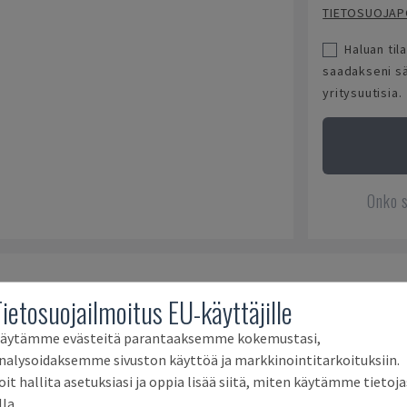
TIETOSUOJAPO
Haluan ti
saadakseni sää
yritysuutisia.
Onko s
Onko teillä myytävänä koneita?
Tietosuojailmoitus EU-käyttäjille
Ota meihin yhteyttä milloin tahansa
äytämme evästeitä parantaaksemme kokemustasi,
nalysoidaksemme sivuston käyttöä ja markkinointitarkoituksiin.
oit hallita asetuksiasi ja oppia lisää siitä, miten käytämme tietoja
lla.