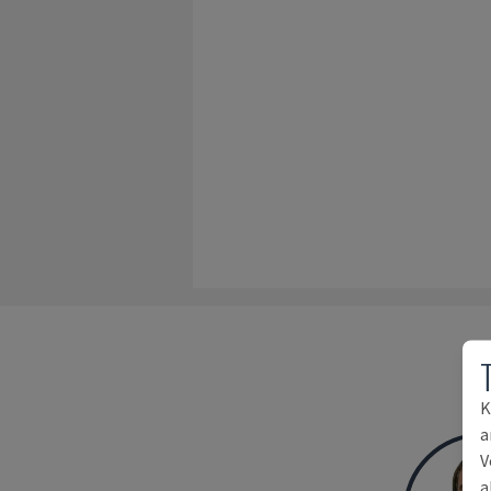
K
a
V
a