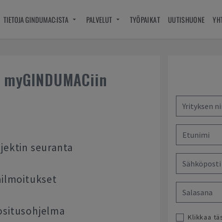
TIETOJA GINDUMAC:ISTA
PALVELUT
TYÖPAIKAT
UUTISHUONE
YH
y myGINDUMACiin
jektin seuranta
ailmoitukset
ositusohjelma
Klikkaa t