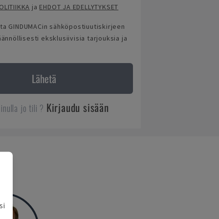
LITIIKKA
ja
EHDOT JA EDELLYTYKSET
lata GINDUMACin sähköpostiuutiskirjeen
nnöllisesti eksklusiivisia tarjouksia ja
Lähetä
Kirjaudu sisään
inulla jo tili ?
si