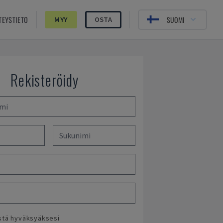
TEYSTIETO
SUOMI
MYY
OSTA
Rekisteröidy
ästä hyväksyäksesi