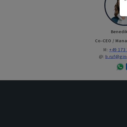
Benedi
Co-CEO / Mana
M:
+49 173 
@:
b.ruf@gi