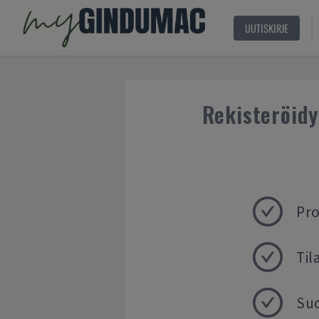
UUTISKIRJE
Rekisteröid
Pro
Til
Su