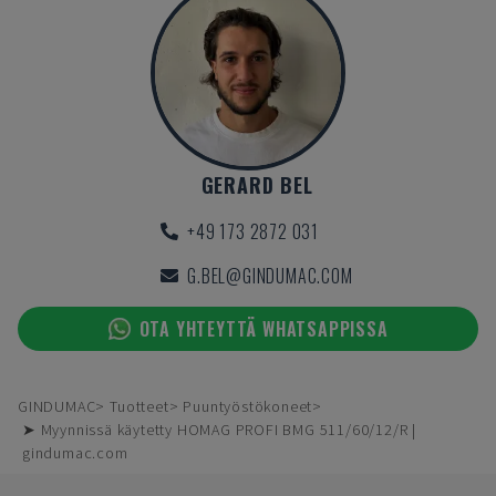
GERARD BEL
+49 173 2872 031
G.BEL@GINDUMAC.COM
OTA YHTEYTTÄ WHATSAPPISSA
GINDUMAC
Tuotteet
Puuntyöstökoneet
➤ Myynnissä käytetty HOMAG PROFI BMG 511/60/12/R |
gindumac.com