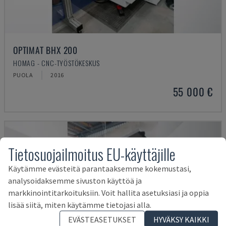
OPTIMAT BHX 200
HOMAG - CNC-TYÖSTÖKESKUS
PUOLA
2016
55 000 €
Tietosuojailmoitus EU-käyttäjille
Käytämme evästeitä parantaaksemme kokemustasi,
analysoidaksemme sivuston käyttöä ja
markkinointitarkoituksiin. Voit hallita asetuksiasi ja oppia
lisää siitä, miten käytämme tietojasi alla.
EVÄSTEASETUKSET
HYVÄKSY KAIKKI