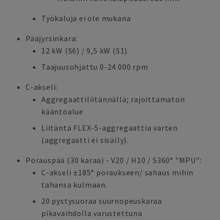
Työkaluja ei ole mukana
Pääjyrsinkara:
12 kW (S6) / 9,5 kW (S1).
Taajuusohjattu 0-24 000 rpm
C-akseli:
Aggregaattiliitännällä; rajoittamaton
kääntöalue
Liitäntä FLEX-5-aggregaattia varten
(aggregaatti ei sisälly).
Porauspää (30 karaa) - V20 / H10 / S360° "MPU":
C-akseli ±185° poraukseen/ sahaus mihin
tahansa kulmaan.
20 pystysuoraa suurnopeuskaraa
pikavaihdolla varustettuna