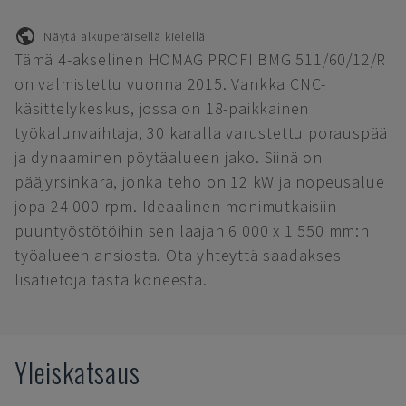
Näytä alkuperäisellä kielellä
Tämä 4-akselinen HOMAG PROFI BMG 511/60/12/R
on valmistettu vuonna 2015. Vankka CNC-
käsittelykeskus, jossa on 18-paikkainen
työkalunvaihtaja, 30 karalla varustettu porauspää
ja dynaaminen pöytäalueen jako. Siinä on
pääjyrsinkara, jonka teho on 12 kW ja nopeusalue
jopa 24 000 rpm. Ideaalinen monimutkaisiin
puuntyöstötöihin sen laajan 6 000 x 1 550 mm:n
työalueen ansiosta. Ota yhteyttä saadaksesi
lisätietoja tästä koneesta.
Yleiskatsaus