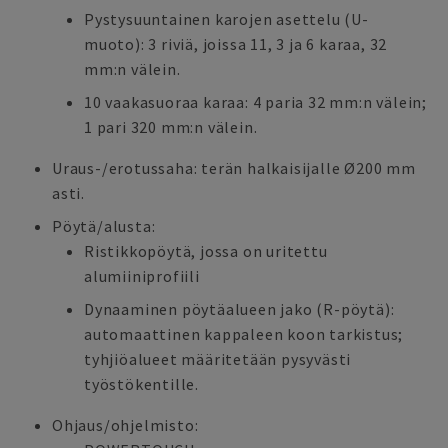
Pystysuuntainen karojen asettelu (U-
muoto): 3 riviä, joissa 11, 3 ja 6 karaa, 32
mm:n välein.
10 vaakasuoraa karaa: 4 paria 32 mm:n välein;
1 pari 320 mm:n välein.
Uraus-/erotussaha: terän halkaisijalle Ø200 mm
asti.
Pöytä/alusta:
Ristikkopöytä, jossa on uritettu
alumiiniprofiili
Dynaaminen pöytäalueen jako (R-pöytä):
automaattinen kappaleen koon tarkistus;
tyhjiöalueet määritetään pysyvästi
työstökentille.
Ohjaus/ohjelmisto: