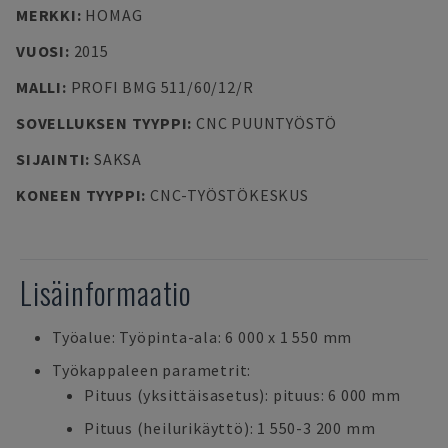
MERKKI
:
HOMAG
VUOSI
:
2015
MALLI
:
PROFI BMG 511/60/12/R
SOVELLUKSEN TYYPPI
:
CNC PUUNTYÖSTÖ
SIJAINTI
:
SAKSA
KONEEN TYYPPI
:
CNC-TYÖSTÖKESKUS
Lisäinformaatio
Työalue: Työpinta-ala: 6 000 x 1 550 mm
Työkappaleen parametrit:
Pituus (yksittäisasetus): pituus: 6 000 mm
Pituus (heilurikäyttö): 1 550-3 200 mm