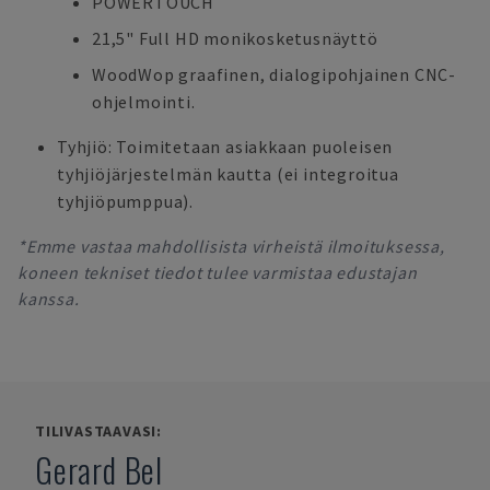
POWERTOUCH
21,5" Full HD monikosketusnäyttö
WoodWop graafinen, dialogipohjainen CNC-
ohjelmointi.
Tyhjiö: Toimitetaan asiakkaan puoleisen
tyhjiöjärjestelmän kautta (ei integroitua
tyhjiöpumppua).
*Emme vastaa mahdollisista virheistä ilmoituksessa,
koneen tekniset tiedot tulee varmistaa edustajan
kanssa.
TILIVASTAAVASI:
Gerard Bel