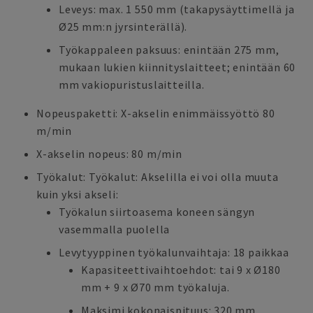
Leveys: max. 1 550 mm (takapysäyttimellä ja
Ø25 mm:n jyrsinterällä).
Työkappaleen paksuus: enintään 275 mm,
mukaan lukien kiinnityslaitteet; enintään 60
mm vakiopuristuslaitteilla.
Nopeuspaketti: X-akselin enimmäissyöttö 80
m/min
X-akselin nopeus: 80 m/min
Työkalut: Työkalut: Akselilla ei voi olla muuta
kuin yksi akseli:
Työkalun siirtoasema koneen sängyn
vasemmalla puolella
Levytyyppinen työkalunvaihtaja: 18 paikkaa
Kapasiteettivaihtoehdot: tai 9 x Ø180
mm + 9 x Ø70 mm työkaluja.
Maksimi kokonaispituus: 320 mm