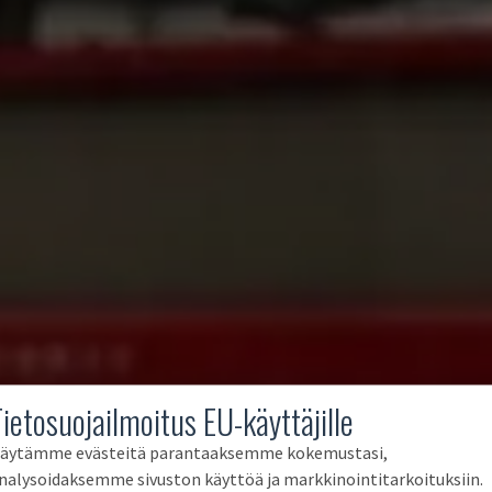
Tietosuojailmoitus EU-käyttäjille
äytämme evästeitä parantaaksemme kokemustasi,
nalysoidaksemme sivuston käyttöä ja markkinointitarkoituksiin.