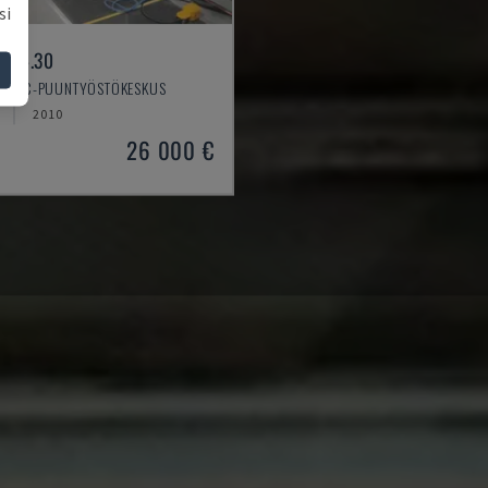
si
 A4.30
 - CNC-PUUNTYÖSTÖKESKUS
2010
26 000 €