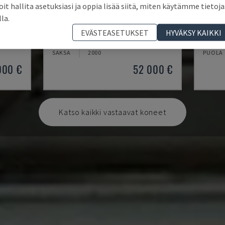
oit hallita asetuksiasi ja oppia lisää siitä, miten käytämme tietoja
lla.
K2-A
ROVER
EVÄSTEASETUKSET
HYVÄKSY KAIKKI
ÖKESKUS
HUNDEGGER - CNC-PUUNTYÖSTÖKESKUS
BIESSE
SAKSA
2000
PUOLA
000 €
52 000 €
Katso kaikki vastaavat koneet