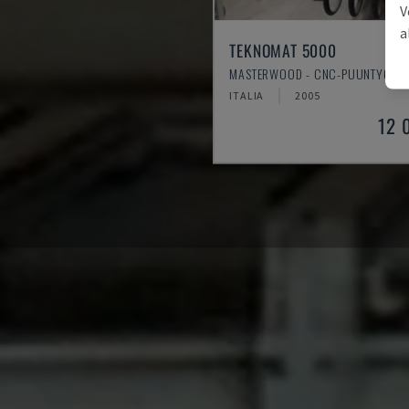
V
a
TEKNOMAT 5000
MASTERWOOD - CNC-PUUNTYÖST
ITALIA
2005
12 