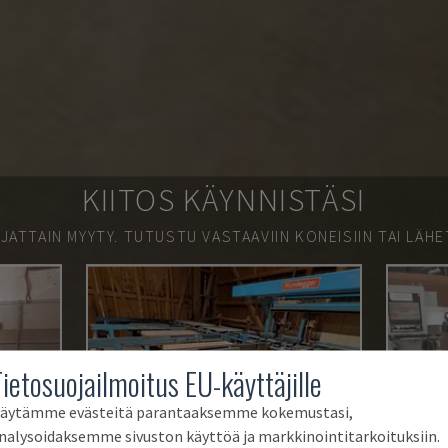
KIITOS KÄYNNISTÄSI
JATTAIN MYYTY.
TUTUSTU VASTAAVIIN KONEISIIN TAI LÄHE
Tietosuojailmoitus EU-käyttäjille
äytämme evästeitä parantaaksemme kokemustasi,
nalysoidaksemme sivuston käyttöä ja markkinointitarkoituksiin.