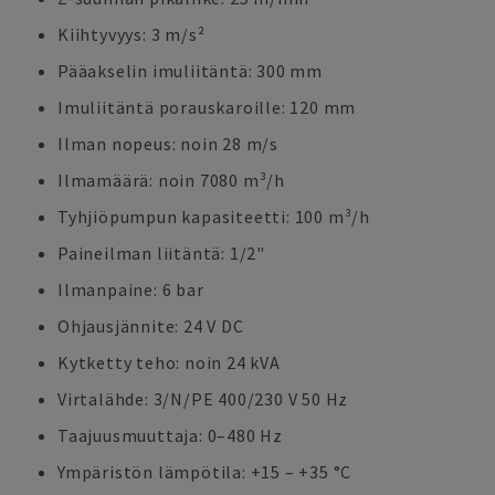
Kiihtyvyys: 3 m/s²
Pääakselin imuliitäntä: 300 mm
Imuliitäntä porauskaroille: 120 mm
Ilman nopeus: noin 28 m/s
Ilmamäärä: noin 7080 m³/h
Tyhjiöpumpun kapasiteetti: 100 m³/h
Paineilman liitäntä: 1/2"
Ilmanpaine: 6 bar
Ohjausjännite: 24 V DC
Kytketty teho: noin 24 kVA
Virtalähde: 3/N/PE 400/230 V 50 Hz
Taajuusmuuttaja: 0–480 Hz
Ympäristön lämpötila: +15 – +35 °C