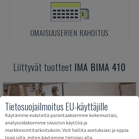
OMAISUUSERIEN RAHOITUS
Liittyvät tuotteet
IMA
BIMA 410
Tietosuojailmoitus EU-käyttäjille
Käytämme evästeitä parantaaksemme kokemustasi,
analysoidaksemme sivuston käyttöä ja
markkinointitarkoituksiin. Voit hallita asetuksiasi ja oppia
lisää siitä, miten käytämme tietojasi alla.