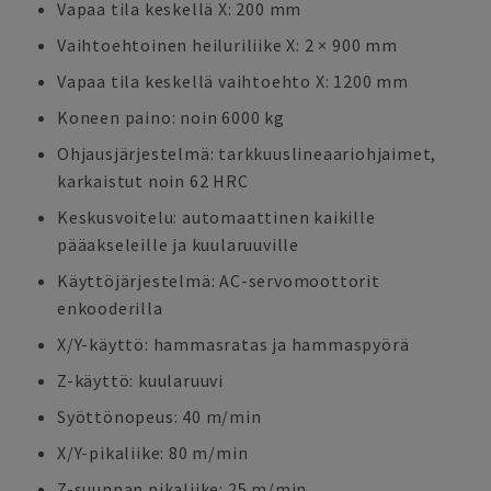
Vapaa tila keskellä X: 200 mm
Vaihtoehtoinen heiluriliike X: 2 × 900 mm
Vapaa tila keskellä vaihtoehto X: 1200 mm
Koneen paino: noin 6000 kg
Ohjausjärjestelmä: tarkkuuslineaariohjaimet,
karkaistut noin 62 HRC
Keskusvoitelu: automaattinen kaikille
pääakseleille ja kuularuuville
Käyttöjärjestelmä: AC-servomoottorit
enkooderilla
X/Y-käyttö: hammasratas ja hammaspyörä
Z-käyttö: kuularuuvi
Syöttönopeus: 40 m/min
X/Y-pikaliike: 80 m/min
Z-suunnan pikaliike: 25 m/min