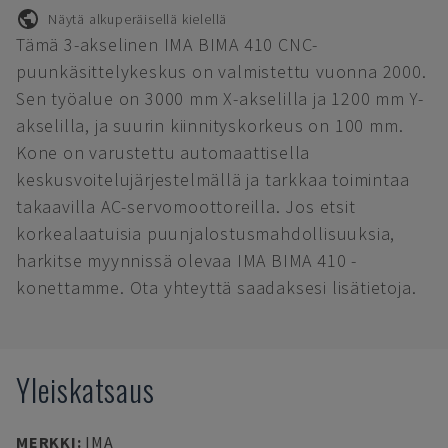
Näytä alkuperäisellä kielellä
Tämä 3-akselinen IMA BIMA 410 CNC-
puunkäsittelykeskus on valmistettu vuonna 2000.
Sen työalue on 3000 mm X-akselilla ja 1200 mm Y-
akselilla, ja suurin kiinnityskorkeus on 100 mm.
Kone on varustettu automaattisella
keskusvoitelujärjestelmällä ja tarkkaa toimintaa
takaavilla AC-servomoottoreilla. Jos etsit
korkealaatuisia puunjalostusmahdollisuuksia,
harkitse myynnissä olevaa IMA BIMA 410 -
konettamme. Ota yhteyttä saadaksesi lisätietoja.
Yleiskatsaus
MERKKI
:
IMA