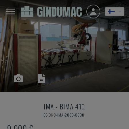
IMA
-
BIMA 410
DE-CNC-IMA-2000-00001
9 900 €