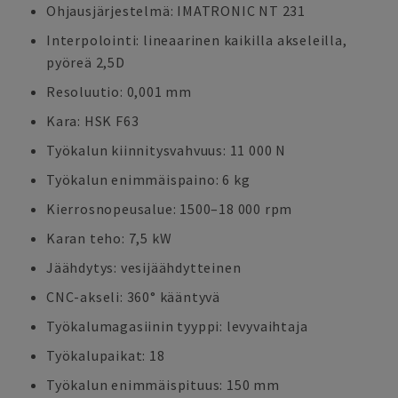
Ohjausjärjestelmä: IMATRONIC NT 231
Interpolointi: lineaarinen kaikilla akseleilla,
pyöreä 2,5D
Resoluutio: 0,001 mm
Kara: HSK F63
Työkalun kiinnitysvahvuus: 11 000 N
Työkalun enimmäispaino: 6 kg
Kierrosnopeusalue: 1500–18 000 rpm
Karan teho: 7,5 kW
Jäähdytys: vesijäähdytteinen
CNC-akseli: 360° kääntyvä
Työkalumagasiinin tyyppi: levyvaihtaja
Työkalupaikat: 18
Työkalun enimmäispituus: 150 mm