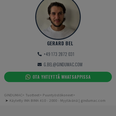
GERARD BEL
+49 173 2872 031
G.BEL@GINDUMAC.COM
OTA YHTEYTTÄ WHATSAPPISSA
GINDUMAC
Tuotteet
Puuntyöstökoneet
➤ Käytetty IMA BIMA 410 - 2000 - Myytävänä | gindumac.com