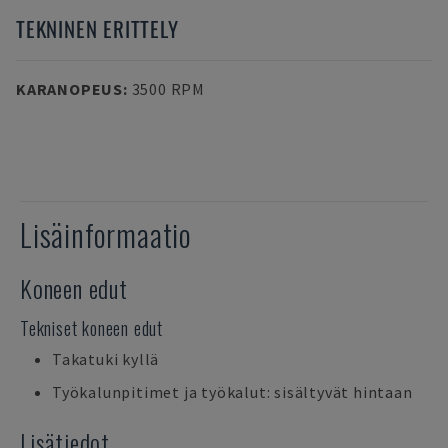
TEKNINEN ERITTELY
KARANOPEUS
:
3500 RPM
Lisäinformaatio
Koneen edut
Tekniset koneen edut
Takatuki kyllä
Työkalunpitimet ja työkalut: sisältyvät hintaan
Lisätiedot