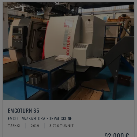
EMCOTURN 65
EMCO - VAAKASUORA SORVAUSKONE
TŠEKKI
2019
3.716 TUNNIT
92 000 €