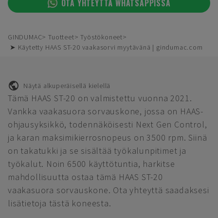
OTA YHTEYTTÄ WHATSAPPISSA
GINDUMAC
Tuotteet
Työstökoneet
➤ Käytetty HAAS ST-20 vaakasorvi myytävänä | gindumac.com
Näytä alkuperäisellä kielellä
Tämä HAAS ST-20 on valmistettu vuonna 2021.
Vankka vaakasuora sorvauskone, jossa on HAAS-
ohjausyksikkö, todennäköisesti Next Gen Control,
ja karan maksimikierrosnopeus on 3500 rpm. Siinä
on takatukki ja se sisältää työkalunpitimet ja
työkalut. Noin 6500 käyttötuntia, harkitse
mahdollisuutta ostaa tämä HAAS ST-20
vaakasuora sorvauskone. Ota yhteyttä saadaksesi
lisätietoja tästä koneesta.