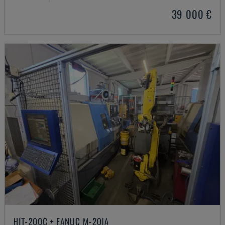
39 000 €
HIT-200C + FANUC M-20IA