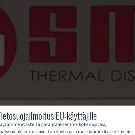
Tietosuojailmoitus EU-käyttäjille
äytämme evästeitä parantaaksemme kokemustasi,
nalysoidaksemme sivuston käyttöä ja markkinointitarkoituksiin.