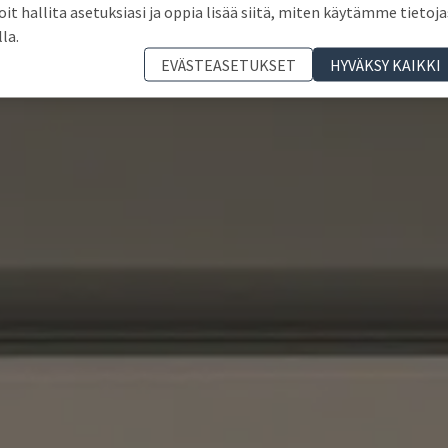
oit hallita asetuksiasi ja oppia lisää siitä, miten käytämme tietoja
lla.
EVÄSTEASETUKSET
HYVÄKSY KAIKKI