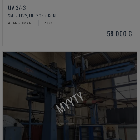
UV 3/-3
SMT - LEVYJEN TYÖSTÖKONE
ALANKOMAAT
2023
58 000 €
MYYTY