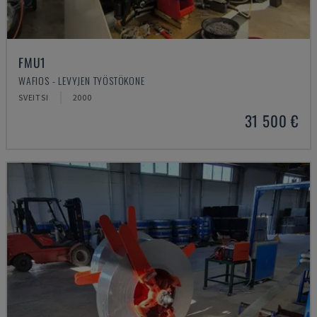
FMU1
WAFIOS - LEVYJEN TYÖSTÖKONE
SVEITSI
2000
31 500 €