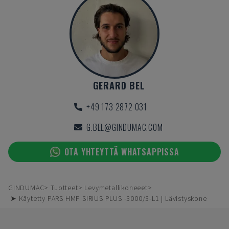
GERARD BEL
+49 173 2872 031
G.BEL@GINDUMAC.COM
OTA YHTEYTTÄ WHATSAPPISSA
GINDUMAC
Tuotteet
Levymetallikoneeet
➤ Käytetty PARS HMP SIRIUS PLUS -3000/3-L1 | Lävistyskone