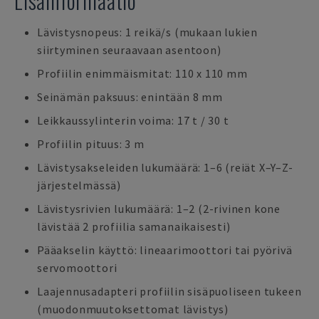
Lisäinformaatio
Lävistysnopeus: 1 reikä/s (mukaan lukien
siirtyminen seuraavaan asentoon)
Profiilin enimmäismitat: 110 x 110 mm
Seinämän paksuus: enintään 8 mm
Leikkaussylinterin voima: 17 t / 30 t
Profiilin pituus: 3 m
Lävistysakseleiden lukumäärä: 1–6 (reiät X–Y–Z-
järjestelmässä)
Lävistysrivien lukumäärä: 1–2 (2-rivinen kone
lävistää 2 profiilia samanaikaisesti)
Pääakselin käyttö: lineaarimoottori tai pyörivä
servomoottori
Laajennusadapteri profiilin sisäpuoliseen tukeen
(muodonmuutoksettomat lävistys)