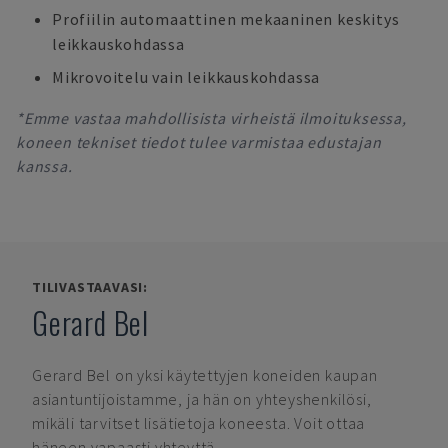
Profiilin automaattinen mekaaninen keskitys
leikkauskohdassa
Mikrovoitelu vain leikkauskohdassa
*Emme vastaa mahdollisista virheistä ilmoituksessa,
koneen tekniset tiedot tulee varmistaa edustajan
kanssa.
TILIVASTAAVASI:
Gerard Bel
Gerard Bel
on yksi käytettyjen koneiden kaupan
asiantuntijoistamme, ja hän on yhteyshenkilösi,
mikäli tarvitset lisätietoja koneesta. Voit ottaa
häneen vapaasti yhteyttä.