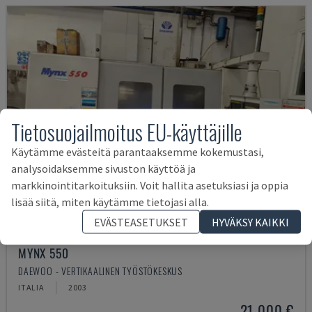
Tietosuojailmoitus EU-käyttäjille
Käytämme evästeitä parantaaksemme kokemustasi,
analysoidaksemme sivuston käyttöä ja
markkinointitarkoituksiin. Voit hallita asetuksiasi ja oppia
lisää siitä, miten käytämme tietojasi alla.
EVÄSTEASETUKSET
HYVÄKSY KAIKKI
MYNX 550
DAEWOO - VERTIKAALINEN TYÖSTÖKESKUS
ITALIA
2003
21 000 €