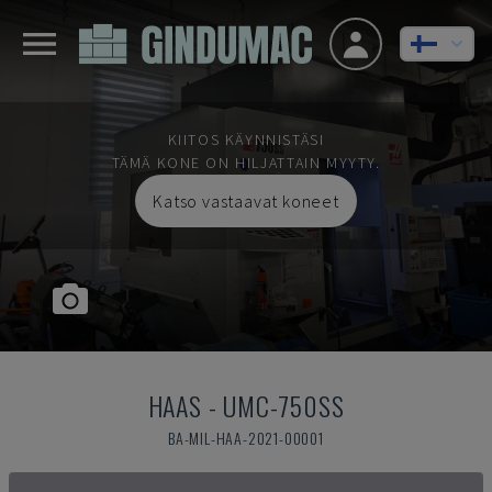
KIITOS KÄYNNISTÄSI
TÄMÄ KONE ON HILJATTAIN MYYTY.
Katso vastaavat koneet
HAAS
-
UMC-750SS
BA-MIL-HAA-2021-00001