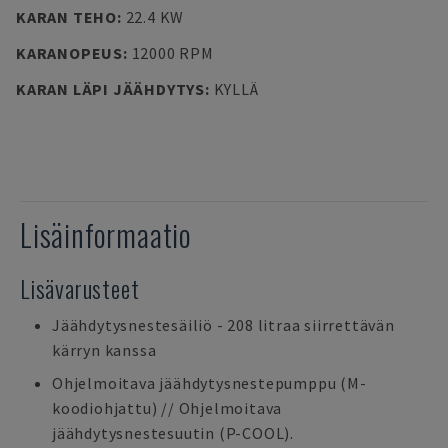
KARAN TEHO
:
22.4 KW
KARANOPEUS
:
12000 RPM
KARAN LÄPI JÄÄHDYTYS
:
KYLLÄ
Lisäinformaatio
Lisävarusteet
Jäähdytysnestesäiliö - 208 litraa siirrettävän
kärryn kanssa
Ohjelmoitava jäähdytysnestepumppu (M-
koodiohjattu) // Ohjelmoitava
jäähdytysnestesuutin (P-COOL).