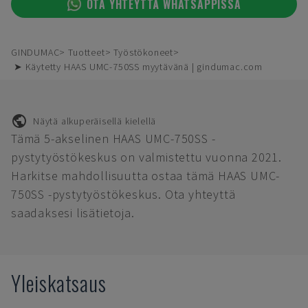
OTA YHTEYTTÄ WHATSAPPISSA
GINDUMAC
Tuotteet
Työstökoneet
➤ Käytetty HAAS UMC-750SS myytävänä | gindumac.com
Näytä alkuperäisellä kielellä
Tämä 5-akselinen HAAS UMC-750SS -
pystytyöstökeskus on valmistettu vuonna 2021.
Harkitse mahdollisuutta ostaa tämä HAAS UMC-
750SS -pystytyöstökeskus. Ota yhteyttä
saadaksesi lisätietoja.
Yleiskatsaus