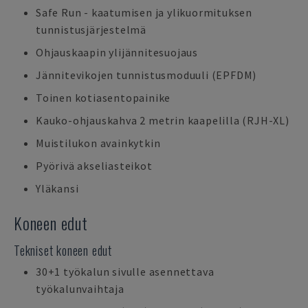
Safe Run - kaatumisen ja ylikuormituksen
tunnistusjärjestelmä
Ohjauskaapin ylijännitesuojaus
Jännitevikojen tunnistusmoduuli (EPFDM)
Toinen kotiasentopainike
Kauko-ohjauskahva 2 metrin kaapelilla (RJH-XL)
Muistilukon avainkytkin
Pyörivä akseliasteikot
Yläkansi
Koneen edut
Tekniset koneen edut
30+1 työkalun sivulle asennettava
työkalunvaihtaja