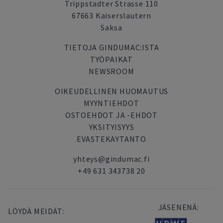
Trippstadter Strasse 110
67663 Kaiserslautern
Saksa
TIETOJA GINDUMAC:ISTA
TYÖPAIKAT
NEWSROOM
OIKEUDELLINEN HUOMAUTUS
MYYNTIEHDOT
OSTOEHDOT JA -EHDOT
YKSITYISYYS
EVASTEKAYTANTO
yhteys@gindumac.fi
+49 631 343738 20
JÄSENENÄ:
LÖYDÄ MEIDÄT: