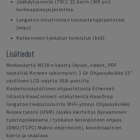
Jäähdytysneste (TSC): 21 barin (300 psi)
korkeapainejärjestelmä.
Langaton intuitiivinen tunnustelujärjestelmä
(wips)
Katkenneen työkalun tunnistus (btd)
Lisätiedot
Medianäyttö M130:n kautta (kuvat, videot, PDF
näytöllä) Koneen vakiomuisti: 1 Gt Ohjausyksikkö 15"
värillinen LCD-näyttö USB-portilla
Kosketusnäytöllinen ohjausliitäntä Ethernet-
liitäntä HaasConnect-etäkytkentä HaasDrop
langaton tiedostonsiirto WiFi-yhteys Ohjausyksikkö
Nopea työstö (HSM) Jäykkä kierteitys Dynaaminen
työstöpoikkeama / työkalun keskipisteen ohjaus
(DWO/TCPC) Makro-ohjelmointi, koordinaattien
kierto ja skaalaus