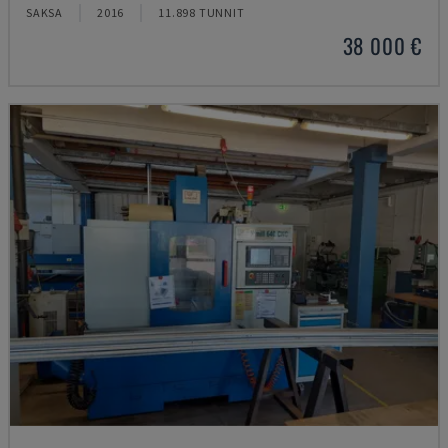
SAKSA
2016
11.898 TUNNIT
38 000 €