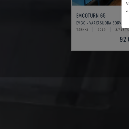
V
a
EMCOTURN 65
EMCO - VAAKASUORA SORVAUS
TŠEKKI
2019
3.716 T
92 