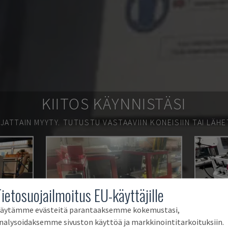
KIITOS KÄYNNISTÄSI
JATTAIN MYYTY.
TUTUSTU VASTAAVIIN KONEISIIN TAI LÄHE
Tietosuojailmoitus EU-käyttäjille
äytämme evästeitä parantaaksemme kokemustasi,
nalysoidaksemme sivuston käyttöä ja markkinointitarkoituksiin.