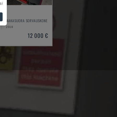
si
10
M - VAAKASUORA SORVAUSKONE
2018
12 000 €