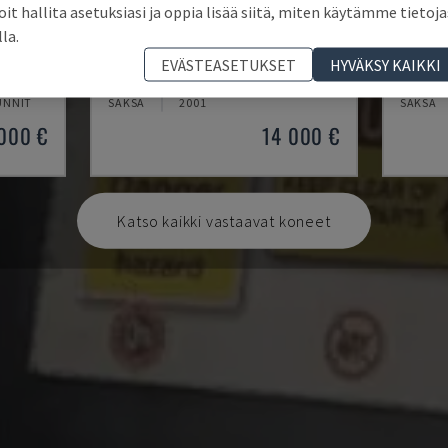
oit hallita asetuksiasi ja oppia lisää siitä, miten käytämme tietoja
lla.
EMCOMAT 200X1000
TH 46
EVÄSTEASETUKSET
HYVÄKSY KAIKKI
KONE
EMCO - VAAKASUORA SORVAUSKONE
OPTIMU
UNNIT
SAKSA
2001
SAKSA
000 €
14 000 €
Katso kaikki vastaavat koneet