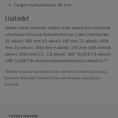
Tangon työhalkaisija: 65 mm
Lisätiedot
Kaikki muut tekniset tiedot ovat saatavilla liitteenä
olevissa erillisissä dokumenteissa. Liike Liikematka:
X1-akseli: 565 mm X2-akseli: 187 mm Z1-akseli: 1050
mm Z2-akseli: 1050 mm Y-akseli: 170 mm (±85 mm) A-
akseli: 1050 mm C1-, C2-akseli: 360° (0,001°) B-akseli:
240° (±120°) B-akselin kytkentäkiinnitys Astetta: 5°
*Emme vastaa mahdollisista virheistä ilmoituksessa,
koneen tekniset tiedot tulee varmistaa edustajan
kanssa.
TILIVASTAAVASI: