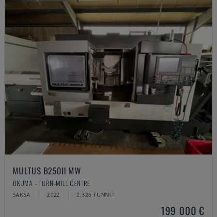
MULTUS B250II MW
OKUMA - TURN-MILL CENTRE
SAKSA
2022
2.326 TUNNIT
199 000 €