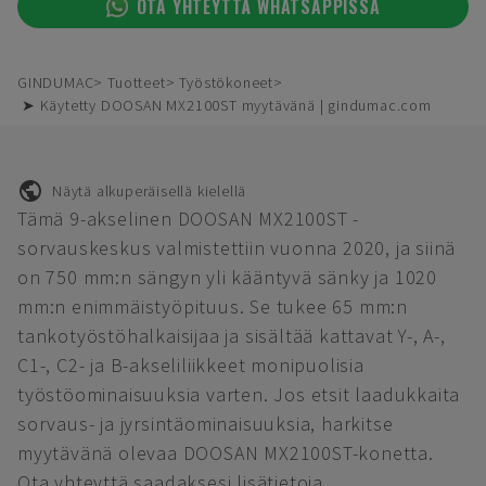
OTA YHTEYTTÄ WHATSAPPISSA
GINDUMAC
Tuotteet
Työstökoneet
➤ Käytetty DOOSAN MX2100ST myytävänä | gindumac.com
Näytä alkuperäisellä kielellä
Tämä 9-akselinen DOOSAN MX2100ST -
sorvauskeskus valmistettiin vuonna 2020, ja siinä
on 750 mm:n sängyn yli kääntyvä sänky ja 1020
mm:n enimmäistyöpituus. Se tukee 65 mm:n
tankotyöstöhalkaisijaa ja sisältää kattavat Y-, A-,
C1-, C2- ja B-akseliliikkeet monipuolisia
työstöominaisuuksia varten. Jos etsit laadukkaita
sorvaus- ja jyrsintäominaisuuksia, harkitse
myytävänä olevaa DOOSAN MX2100ST-konetta.
Ota yhteyttä saadaksesi lisätietoja.