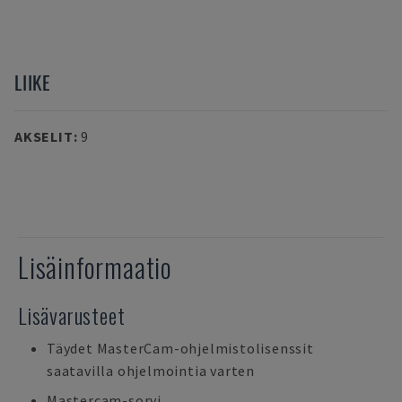
LIIKE
AKSELIT
:
9
Lisäinformaatio
Lisävarusteet
Täydet MasterCam-ohjelmistolisenssit
saatavilla ohjelmointia varten
Mastercam-sorvi