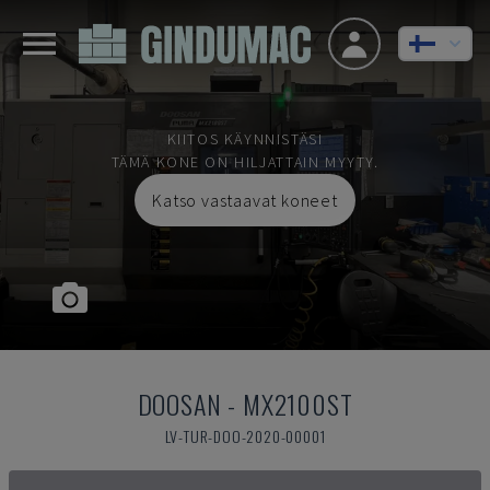
KIITOS KÄYNNISTÄSI
TÄMÄ KONE ON HILJATTAIN MYYTY.
Katso vastaavat koneet
DOOSAN
-
MX2100ST
LV-TUR-DOO-2020-00001