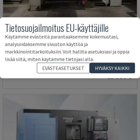
Tietosuojailmoitus EU-käyttäjille
Käytämme evästeitä parantaaksemme kokemustasi,
analysoidaksemme sivuston käyttöä ja
G250
markkinointitarkoituksiin. Voit hallita asetuksiasi ja oppia
INDEX - TURN-MILL CENTRE
lisää siitä, miten käytämme tietojasi alla.
SAKSA
2004
EVÄSTEASETUKSET
HYVÄKSY KAIKKI
38 000 €