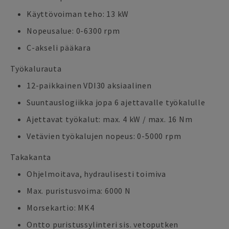
Käyttövoiman teho: 13 kW
Nopeusalue: 0-6300 rpm
C-akseli pääkara
Työkalurauta
12-paikkainen VDI30 aksiaalinen
Suuntauslogiikka jopa 6 ajettavalle työkalulle
Ajettavat työkalut: max. 4 kW / max. 16 Nm
Vetävien työkalujen nopeus: 0-5000 rpm
Takakanta
Ohjelmoitava, hydraulisesti toimiva
Max. puristusvoima: 6000 N
Morsekartio: MK4
Ontto puristussylinteri sis. vetoputken