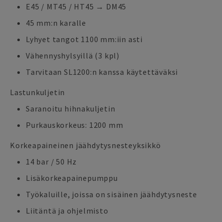
E45 / MT45 / HT45 → DM45
45 mm:n karalle
Lyhyet tangot 1100 mm:iin asti
Vähennyshylsyillä (3 kpl)
Tarvitaan SL1200:n kanssa käytettäväksi
Lastunkuljetin
Saranoitu hihnakuljetin
Purkauskorkeus: 1200 mm
Korkeapaineinen jäähdytysnesteyksikkö
14 bar / 50 Hz
Lisäkorkeapainepumppu
Työkaluille, joissa on sisäinen jäähdytysneste
Liitäntä ja ohjelmisto