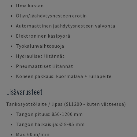
Ilma karaan
Öljyn/jäähdytysnesteen erotin
Automaattinen jäähdytysnesteen valvonta
Elektroninen käsipyörä
Työkalunvaihtosuoja
Hydrauliset liitännät
Pneumaattiset liitännät
Koneen pakkaus: kuormalava + rullapeite
Lisävarusteet
Tankosyöttölaite / lipas (SL1200 - kuten viitteessä)
Tangon pituus: 850-1200 mm
Tangon halkaisija: Ø 8-95 mm
Max: 60 m/min