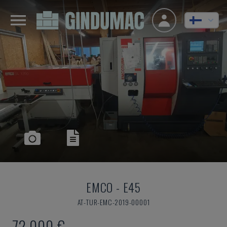
EMCO
-
E45
AT-TUR-EMC-2019-00001
72 000 €