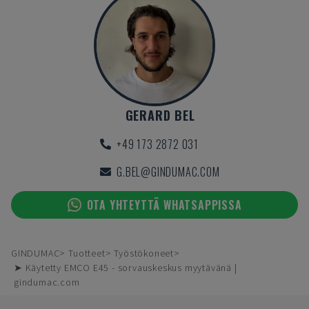
GERARD BEL
+49 173 2872 031
G.BEL@GINDUMAC.COM
OTA YHTEYTTÄ WHATSAPPISSA
GINDUMAC
Tuotteet
Työstökoneet
➤ Käytetty EMCO E45 - sorvauskeskus myytävänä |
gindumac.com