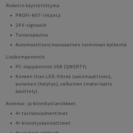
Robotin käyttöliittymä
PROFI-NET-liitäntä
24 V-signaalit
Turvavapautus
Automaattisen/manuaalisen toiminnan kytkentä
Lisäkomponentit
PC-näppäimistö USB (QWERTY)
Koneen tilan LED: Vihreä (automaattinen),
punainen (hälytys), valkoinen (materiaalin
käsittely).
Asennus- ja kiinnitystarvikkeet
4× tärinänvaimentimet
4× kiinnityskannattimet
4× raskaat ankkurit