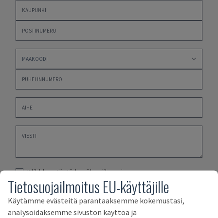
Klikkkaa tästä hyväksyäksesi
Tietosuojailmoitus EU-käyttäjille
TIETOSUOJAKÄYTÄNTÖMME
,
OSTOEHDOT JA -EHDOT
ja
MYYNTIEHDOT
Käytämme evästeitä parantaaksemme kokemustasi,
analysoidaksemme sivuston käyttöä ja