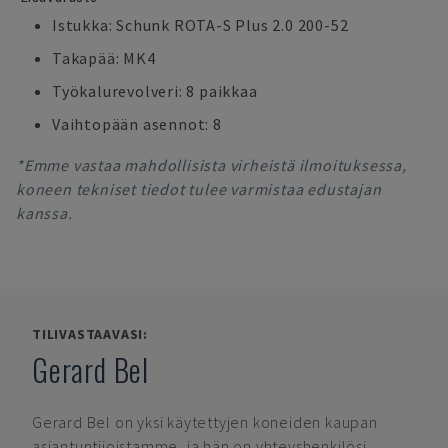
Istukka: Schunk ROTA-S Plus 2.0 200-52
Takapää: MK4
Työkalurevolveri: 8 paikkaa
Vaihtopään asennot: 8
*Emme vastaa mahdollisista virheistä ilmoituksessa,
koneen tekniset tiedot tulee varmistaa edustajan
kanssa.
TILIVASTAAVASI:
Gerard Bel
Gerard Bel
on yksi käytettyjen koneiden kaupan
asiantuntijoistamme, ja hän on yhteyshenkilösi,