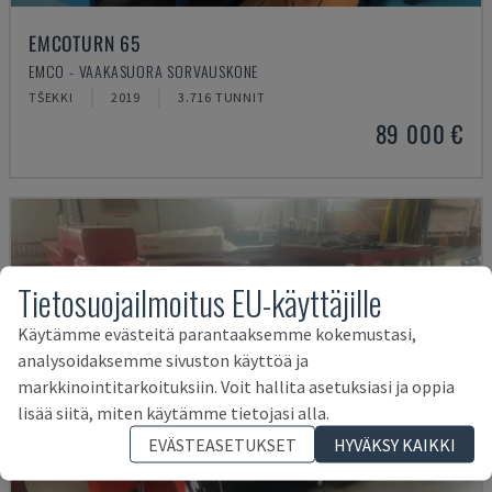
EMCOTURN 65
EMCO - VAAKASUORA SORVAUSKONE
TŠEKKI
2019
3.716 TUNNIT
89 000 €
Tietosuojailmoitus EU-käyttäjille
Käytämme evästeitä parantaaksemme kokemustasi,
analysoidaksemme sivuston käyttöä ja
markkinointitarkoituksiin. Voit hallita asetuksiasi ja oppia
lisää siitä, miten käytämme tietojasi alla.
EVÄSTEASETUKSET
HYVÄKSY KAIKKI