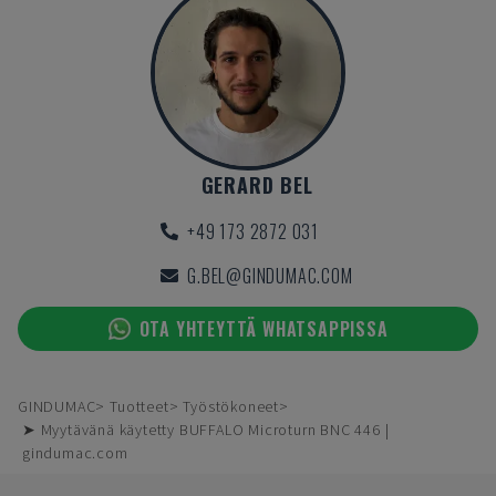
GERARD BEL
+49 173 2872 031
G.BEL@GINDUMAC.COM
OTA YHTEYTTÄ WHATSAPPISSA
GINDUMAC
Tuotteet
Työstökoneet
➤ Myytävänä käytetty BUFFALO Microturn BNC 446 |
gindumac.com