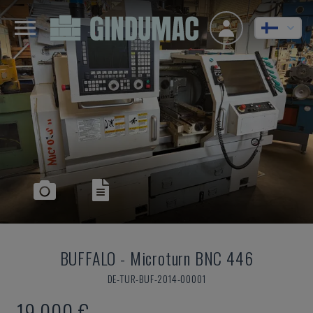
BUFFALO
-
Microturn BNC 446
DE-TUR-BUF-2014-00001
19 000 €