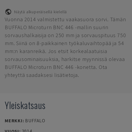
Näytä alkuperäisellä kielellä
Vuonna 2014 valmistettu vaakasuora sorvi. Tämän
BUFFALO Microturn BNC 446 -mallin suurin
sorvaushalkaisija on 250 mm ja sorvauspituus 750
mm. Siinä on 8-paikkainen työkaluvaihtopää ja 54
mm:n karanreikä. Jos etsit korkealaatuisia
sorvausominaisuuksia, harkitse myynnissä olevaa
BUFFALO Microturn BNC 446 -konetta. Ota
yhteyttä saadaksesi lisätietoja.
Yleiskatsaus
MERKKI
:
BUFFALO
VUOSI
:
2014