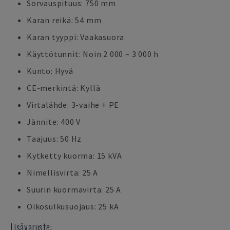
Sorvauspituus: 750 mm
Karan reikä: 54 mm
Karan tyyppi: Vaakasuora
Käyttötunnit: Noin 2 000 – 3 000 h
Kunto: Hyvä
CE-merkintä: Kyllä
Virtalähde: 3-vaihe + PE
Jännite: 400 V
Taajuus: 50 Hz
Kytketty kuorma: 15 kVA
Nimellisvirta: 25 A
Suurin kuormavirta: 25 A
Oikosulkusuojaus: 25 kA
Lisävaruste: