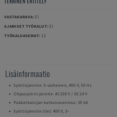
TEKNINEN ERITTELY
VASTAKARAVA
:
EI
AJAMISET TYÖKALUT
:
EI
TYÖKALUASEMAT
:
12
Lisäinformaatio
Syöttöjännite: 3-vaiheinen, 400 V, 50 Hz
Ohjauspiirin jännite: AC100 V / DC24 V
Pääkatkaisijan katkaisuvalmius: 20 kA
Syöttöjännite (Ue): 400 V, 3~