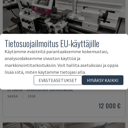
Tietosuojailmoitus EU-käyttäjille
Käytämme evästeitä parantaaksemme kokemustasi,
analysoidaksemme sivuston käyttöä ja
markkinointitarkoituksiin. Voit hallita asetuksiasi ja oppia
lisää siitä, miten käytämme tietojasi alla.
EVÄSTEASETUKSET
HYVÄKSY KAIKKI
TH 4610
OPTIMUM - VAAKASUORA SORVAUSKONE
SAKSA
2018
12 000 €