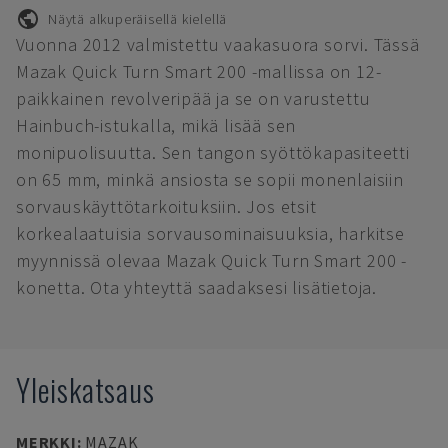
Näytä alkuperäisellä kielellä
Vuonna 2012 valmistettu vaakasuora sorvi. Tässä
Mazak Quick Turn Smart 200 -mallissa on 12-
paikkainen revolveripää ja se on varustettu
Hainbuch-istukalla, mikä lisää sen
monipuolisuutta. Sen tangon syöttökapasiteetti
on 65 mm, minkä ansiosta se sopii monenlaisiin
sorvauskäyttötarkoituksiin. Jos etsit
korkealaatuisia sorvausominaisuuksia, harkitse
myynnissä olevaa Mazak Quick Turn Smart 200 -
konetta. Ota yhteyttä saadaksesi lisätietoja.
Yleiskatsaus
MERKKI
:
MAZAK