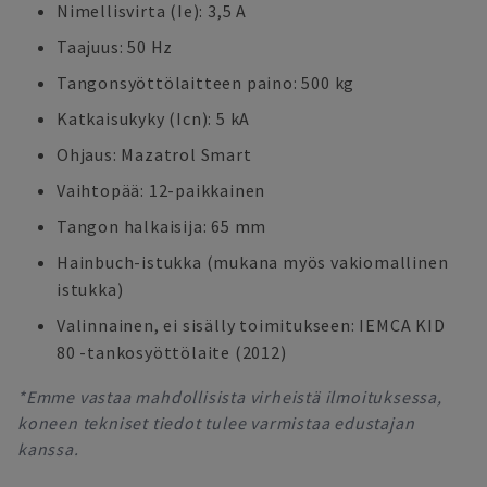
Nimellisvirta (Ie): 3,5 A
Taajuus: 50 Hz
Tangonsyöttölaitteen paino: 500 kg
Katkaisukyky (Icn): 5 kA
Ohjaus: Mazatrol Smart
Vaihtopää: 12-paikkainen
Tangon halkaisija: 65 mm
Hainbuch-istukka (mukana myös vakiomallinen
istukka)
Valinnainen, ei sisälly toimitukseen: IEMCA KID
80 -tankosyöttölaite (2012)
*Emme vastaa mahdollisista virheistä ilmoituksessa,
koneen tekniset tiedot tulee varmistaa edustajan
kanssa.