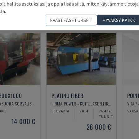
oit hallita asetuksiasi ja oppia lisää siitä, miten käytämme tietoja
T
2011
ITALIA
2003
ITALIA
lla.
13 000 €
21 000 €
EVÄSTEASETUKSET
HYVÄKSY KAIKKI
200X1000
PLATINO FIBER
POIN
EMCO - VAAKASUORA SORVAUSKONE
PRIMA POWER - KUITULASERLEIKKAUSKONE
VITAP
001
SLOVAKIA
2014
26.437
SAKSA
TUNNIT
14 000 €
28 000 €