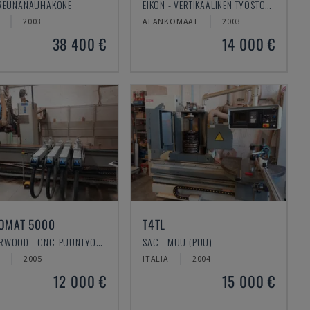
 REUNANAUHAKONE
EIKON - VERTIKAALINEN TYÖSTÖKESKUS
2003
ALANKOMAAT
2003
38 400 €
14 000 €
OMAT 5000
T4TL
MASTERWOOD - CNC-PUUNTYÖSTÖKESKUS
SAC - MUU (PUU)
2005
ITALIA
2004
12 000 €
15 000 €