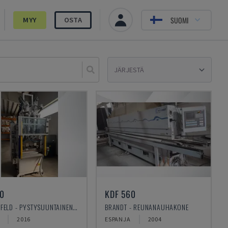
SUOMI
MYY
OSTA
Sele
0
KDF 560
BATTENFELD - PYSTYSUUNTAINEN RUISKUVALUKONE
BRANDT - REUNANAUHAKONE
2016
ESPANJA
2004