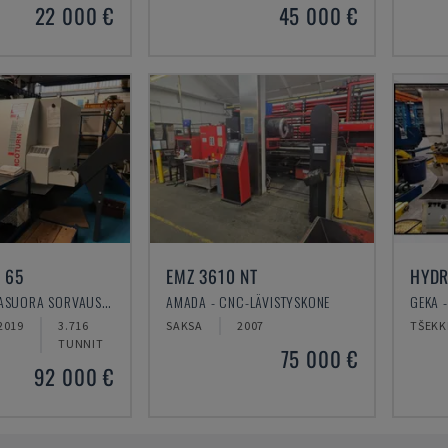
22 000 €
45 000 €
 65
EMZ 3610 NT
HYDR
EMCO - VAAKASUORA SORVAUSKONE
AMADA - CNC-LÄVISTYSKONE
GEKA 
2019
3.716
SAKSA
2007
TŠEKK
TUNNIT
75 000 €
92 000 €