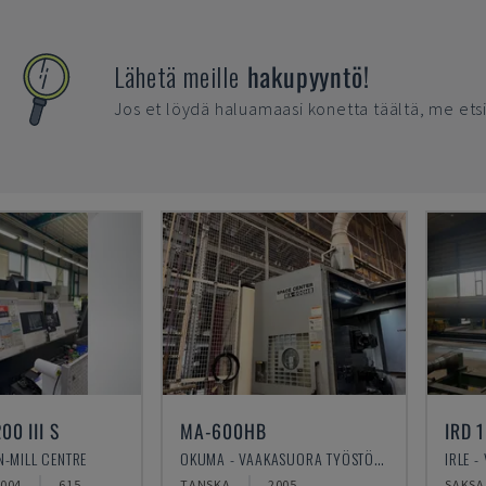
Lähetä meille
hakupyyntö!
Jos et löydä haluamaasi konetta täältä, me ets
00 III S
MA-600HB
IRD 
N-MILL CENTRE
OKUMA - VAAKASUORA TYÖSTÖKESKUS
004
615
TANSKA
2005
SAKSA