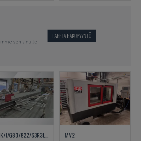
LÄHETÄ HAKUPYYNTÖ
imme sen sinulle
AVM/K/I/G80/822/S3R3L20
MV2