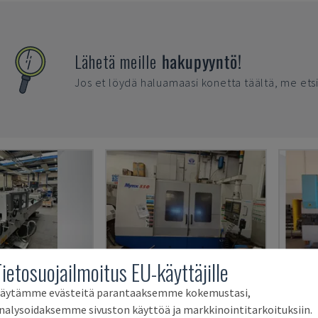
Lähetä meille
hakupyyntö!
Jos et löydä haluamaasi konetta täältä, me ets
Tietosuojailmoitus EU-käyttäjille
SMARTPARQUET MRF-2VS/300
MYNX 550
E3A 
äytämme evästeitä parantaaksemme kokemustasi,
nalysoidaksemme sivuston käyttöä ja markkinointitarkoituksiin.
 (PUU)
DAEWOO - VERTIKAALINEN TYÖSTÖKESKUS
IMAL 