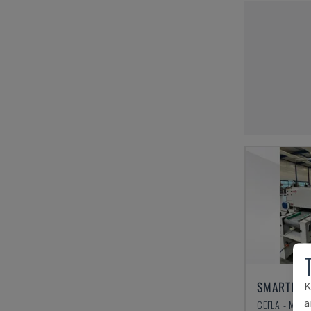
K
a
CEFLA - MUU