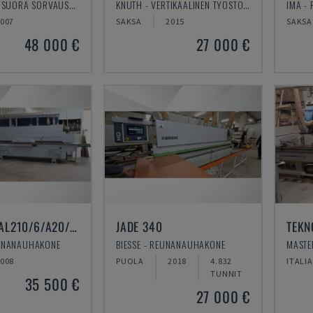
EMAG - PYSTYSUORA SORVAUSKONE
KNUTH - VERTIKAALINEN TYÖSTÖKESKUS
IMA -
007
SAKSA
2015
SAKSA
48 000 €
27 000 €
OPTIMAT KAL210/6/A20/S2
JADE 340
TEKN
UNANAUHAKONE
BIESSE - REUNANAUHAKONE
008
PUOLA
2018
4.832
ITALIA
TUNNIT
35 500 €
27 000 €