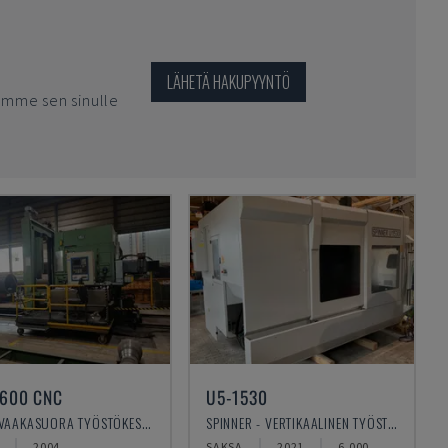
LÄHETÄ HAKUPYYNTÖ
imme sen sinulle
1600 CNC
U5-1530
IRLE - VAAKASUORA TYÖSTÖKESKUS
SPINNER - VERTIKAALINEN TYÖSTÖKESKUS
2004
SAKSA
2021
6.000