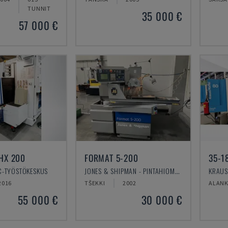
TUNNIT
35 000 €
57 000 €
HX 200
FORMAT 5-200
35-1
C-TYÖSTÖKESKUS
JONES & SHIPMAN - PINTAHIOMAKONE
2016
TŠEKKI
2002
ALAN
55 000 €
30 000 €