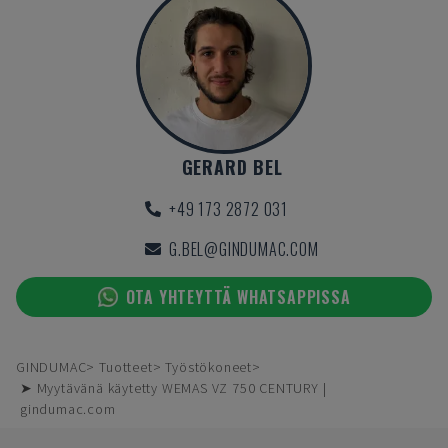
GERARD BEL
+49 173 2872 031
G.BEL@GINDUMAC.COM
OTA YHTEYTTÄ WHATSAPPISSA
GINDUMAC
Tuotteet
Työstökoneet
➤ Myytävänä käytetty WEMAS VZ 750 CENTURY |
gindumac.com