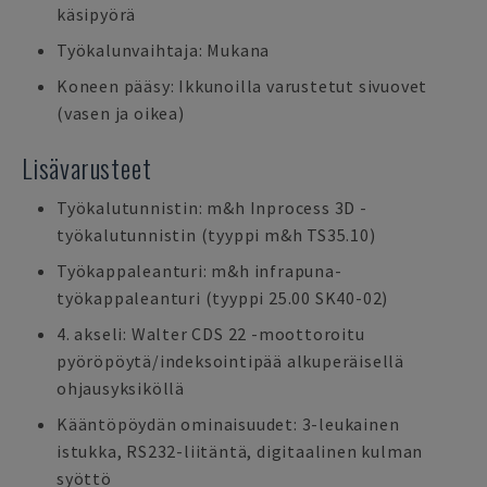
käsipyörä
Työkalunvaihtaja: Mukana
Koneen pääsy: Ikkunoilla varustetut sivuovet
(vasen ja oikea)
Lisävarusteet
Työkalutunnistin: m&h Inprocess 3D -
työkalutunnistin (tyyppi m&h TS35.10)
Työkappaleanturi: m&h infrapuna-
työkappaleanturi (tyyppi 25.00 SK40-02)
4. akseli: Walter CDS 22 -moottoroitu
pyöröpöytä/indeksointipää alkuperäisellä
ohjausyksiköllä
Kääntöpöydän ominaisuudet: 3-leukainen
istukka, RS232-liitäntä, digitaalinen kulman
syöttö