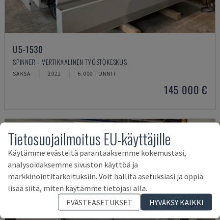
U5-1530
SPINNER - VERTIKAALINEN TYÖSTÖKESKUS
SAKSA
2021
6.000 TUNNIT
145 000 €
Tietosuojailmoitus EU-käyttäjille
Käytämme evästeitä parantaaksemme kokemustasi,
analysoidaksemme sivuston käyttöä ja
markkinointitarkoituksiin. Voit hallita asetuksiasi ja oppia
lisää siitä, miten käytämme tietojasi alla.
EVÄSTEASETUKSET
HYVÄKSY KAIKKI