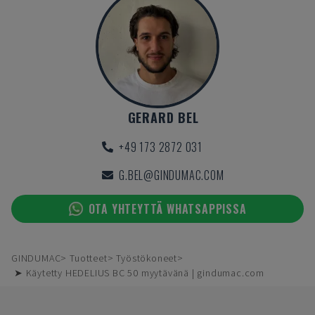
GERARD BEL
+49 173 2872 031
G.BEL@GINDUMAC.COM
OTA YHTEYTTÄ WHATSAPPISSA
GINDUMAC
Tuotteet
Työstökoneet
➤ Käytetty HEDELIUS BC 50 myytävänä | gindumac.com