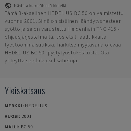
Näytä alkuperäisellä kielellä
Tämä 3-akselinen HEDELIUS BC 50 on valmistettu
vuonna 2001. Siinä on sisäinen jäähdytysnesteen
syöttö ja se on varustettu Heidenhain TNC 415 -
ohjausjärjestelmällä. Jos etsit laadukkaita
työstöominaisuuksia, harkitse myytävänä olevaa
HEDELIUS BC 50 -pystytyöstökeskusta. Ota
yhteyttä saadaksesi lisätietoja.
Yleiskatsaus
MERKKI
:
HEDELIUS
VUOSI
:
2001
MALLI
:
BC 50