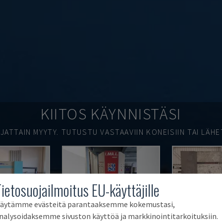
KIITOS KÄYNNISTÄSI
JATTAIN MYYTY.
TUTUSTU VASTAAVIIN KONEISIIN TAI LÄHE
Tietosuojailmoitus EU-käyttäjille
äytämme evästeitä parantaaksemme kokemustasi,
nalysoidaksemme sivuston käyttöä ja markkinointitarkoituksiin.