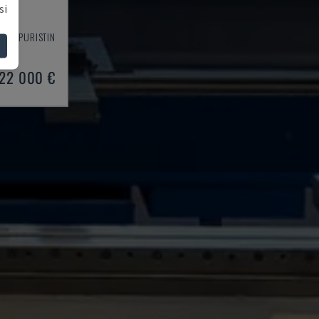
si
STUSPURISTIN
003
22 000 €