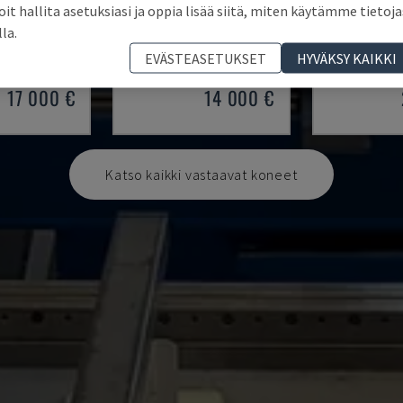
oit hallita asetuksiasi ja oppia lisää siitä, miten käytämme tietoja
3
SMALL 835/25
HAP 40200
lla.
TUSPURISTIN
IMAL - PURISTUSPURISTIN
DURMA - PURI
EVÄSTEASETUKSET
HYVÄKSY KAIKKI
1997
ITALIA
2001
PUOLA
2
17 000 €
14 000 €
Katso kaikki vastaavat koneet