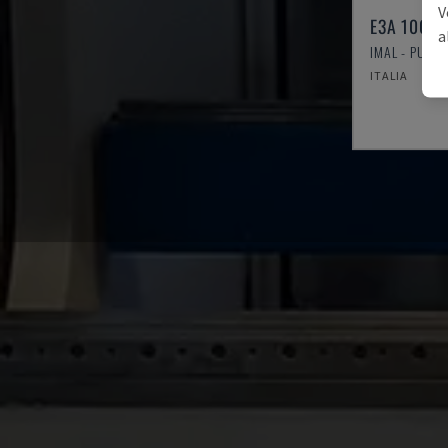
V
E3A 100/3
a
IMAL - PURIS
ITALIA