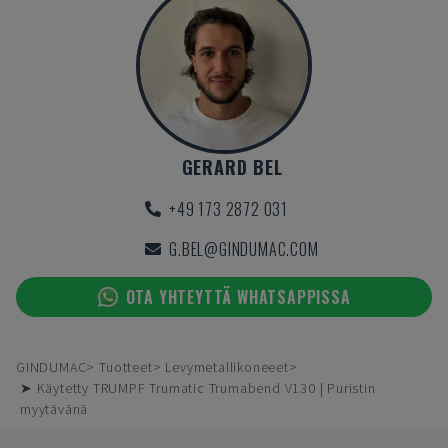
GERARD BEL
+49 173 2872 031
G.BEL@GINDUMAC.COM
OTA YHTEYTTÄ WHATSAPPISSA
GINDUMAC
Tuotteet
Levymetallikoneeet
➤ Käytetty TRUMPF Trumatic Trumabend V130 | Puristin
myytävänä