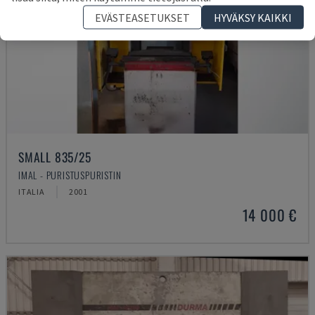
EVÄSTEASETUKSET
HYVÄKSY KAIKKI
SMALL 835/25
IMAL - PURISTUSPURISTIN
ITALIA
2001
14 000 €