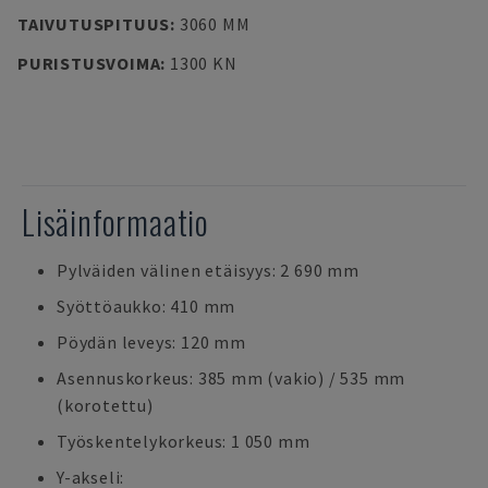
TAIVUTUSPITUUS
:
3060 MM
PURISTUSVOIMA
:
1300 KN
Lisäinformaatio
Pylväiden välinen etäisyys: 2 690 mm
Syöttöaukko: 410 mm
Pöydän leveys: 120 mm
Asennuskorkeus: 385 mm (vakio) / 535 mm
(korotettu)
Työskentelykorkeus: 1 050 mm
Y-akseli: