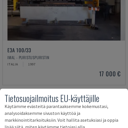
E3A 100/33
IMAL - PURISTUSPURISTIN
ITALIA
1997
17 000 €
Tietosuojailmoitus EU-käyttäjille
Käytämme evästeitä parantaaksemme kokemustasi,
analysoidaksemme sivuston käyttöä ja
markkinointitarkoituksiin. Voit hallita asetuksiasi ja oppia
lisää siitä, miten käytämme tietojasi alla.