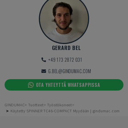
GERARD BEL
+49 173 2872 031
G.BEL@GINDUMAC.COM
OTA YHTEYTTÄ WHATSAPPISSA
GINDUMAC
Tuotteet
Työstökoneet
➤ Käytetty SPINNER TC46-COMPACT Myydään | gindumac.com