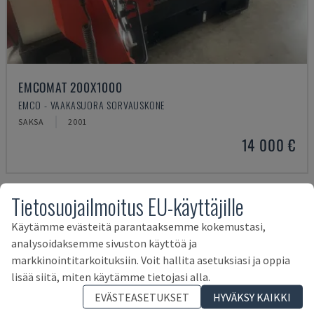
EMCOMAT 200X1000
EMCO - VAAKASUORA SORVAUSKONE
SAKSA
2001
14 000 €
Tietosuojailmoitus EU-käyttäjille
Käytämme evästeitä parantaaksemme kokemustasi,
analysoidaksemme sivuston käyttöä ja
markkinointitarkoituksiin. Voit hallita asetuksiasi ja oppia
lisää siitä, miten käytämme tietojasi alla.
EVÄSTEASETUKSET
HYVÄKSY KAIKKI