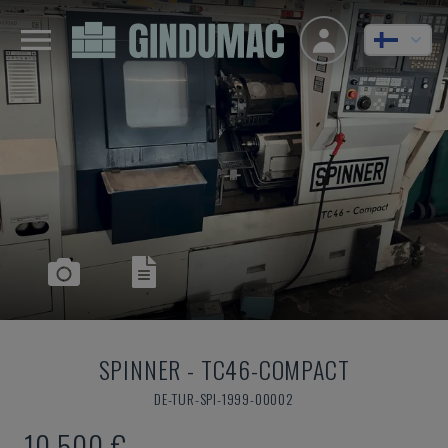
SPINNER
-
TC46-COMPACT
DE-TUR-SPI-1999-00002
10 500 €