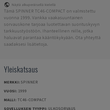
Näytä alkuperäisellä kielellä
Tämä SPINNER TC46-COMPACT on valmistettu
vuonna 1999. Vankka vaakasuuntainen
sorvauskone tarjoaa luotettavan suorituskyvyn
tarkkuustyöstöön. Ihanteellinen niille, jotka
haluavat parantaa kääntökykyään. Ota yhteyttä
saadaksesi lisätietoja.
Yleiskatsaus
MERKKI
:
SPINNER
VUOSI
:
1999
MALLI
:
TC46-COMPACT
SOVELLUKSEN TYYPPI
:
ULKOSORVAUS