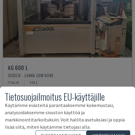
AG 600 L
SODICK - LANKA EDM KONE
ITALIA
2011
67 000 €
Tietosuojailmoitus EU-käyttäjille
Käytämme evästeitä parantaaksemme kokemustasi,
analysoidaksemme sivuston käyttöä ja
markkinointitarkoituksiin. Voit hallita asetuksiasi ja oppia
lisää siitä, miten käytämme tietojasi alla.