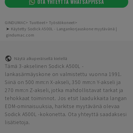
OTA YHTEYTTÄ WHATSAPPISSA
GINDUMAC
Tuotteet
Työstökoneet
➤ Käytetty Sodick A500L - Langankorjauskone myytävänä |
gindumac.com
Näytä alkuperäisellä kielellä
Tämä 3-akselinen Sodick A500L -
lankasärmäyskone on valmistettu vuonna 1991.
Siinä on 500 mm:n X-akseli, 350 mm:n Y-akseli ja
270 mm:n Z-akseli, jotka mahdollistavat tarkat ja
tehokkaat toiminnot. Jos etsit laadukkaita langan
EDM-ominaisuuksia, harkitse myytävänä olevaa
Sodick A500L -kokonetta. Ota yhteyttä saadaksesi
lisätietoja.