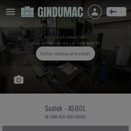
KIITOS KÄYNNISTÄSI
TÄMÄ KONE ON HILJATTAIN MYYTY.
Katso vastaavat koneet
Sodick
-
A500L
DE-EDM-SOD-1991-00001