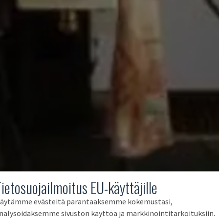
Tietosuojailmoitus EU-käyttäjille
äytämme evästeitä parantaaksemme kokemustasi,
nalysoidaksemme sivuston käyttöä ja markkinointitarkoituksiin.