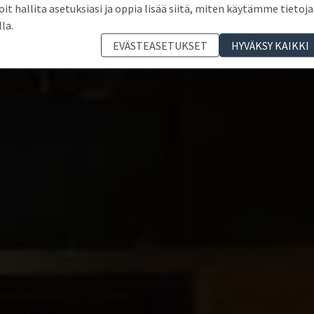
oit hallita asetuksiasi ja oppia lisää siitä, miten käytämme tietoja
lla.
EVÄSTEASETUKSET
HYVÄKSY KAIKKI