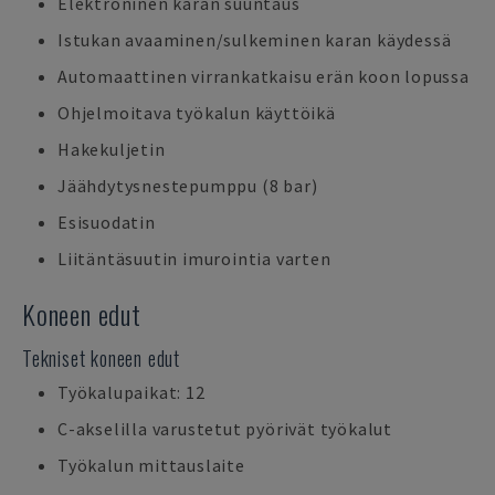
Elektroninen karan suuntaus
Istukan avaaminen/sulkeminen karan käydessä
Automaattinen virrankatkaisu erän koon lopussa
Ohjelmoitava työkalun käyttöikä
Hakekuljetin
Jäähdytysnestepumppu (8 bar)
Esisuodatin
Liitäntäsuutin imurointia varten
Koneen edut
Tekniset koneen edut
Työkalupaikat: 12
C-akselilla varustetut pyörivät työkalut
Työkalun mittauslaite