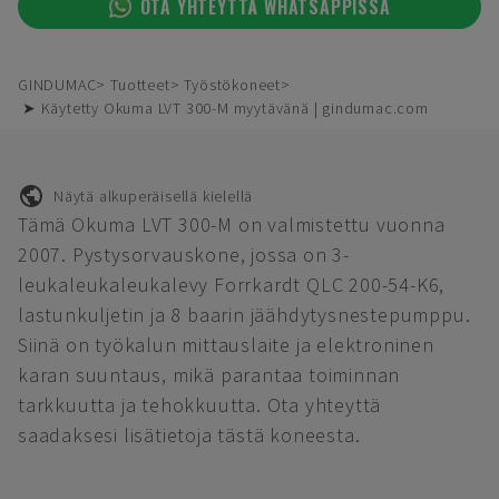
OTA YHTEYTTÄ WHATSAPPISSA
GINDUMAC
Tuotteet
Työstökoneet
➤ Käytetty Okuma LVT 300-M myytävänä | gindumac.com
Näytä alkuperäisellä kielellä
Tämä Okuma LVT 300-M on valmistettu vuonna
2007. Pystysorvauskone, jossa on 3-
leukaleukaleukalevy Forrkardt QLC 200-54-K6,
lastunkuljetin ja 8 baarin jäähdytysnestepumppu.
Siinä on työkalun mittauslaite ja elektroninen
karan suuntaus, mikä parantaa toiminnan
tarkkuutta ja tehokkuutta. Ota yhteyttä
saadaksesi lisätietoja tästä koneesta.