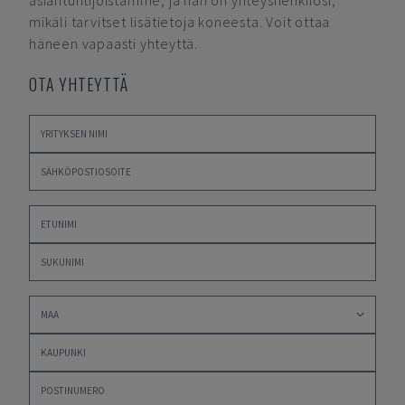
asiantuntijoistamme, ja hän on yhteyshenkilösi,
mikäli tarvitset lisätietoja koneesta. Voit ottaa
häneen vapaasti yhteyttä.
OTA YHTEYTTÄ