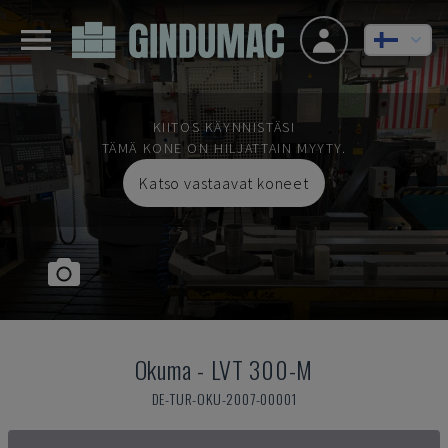
KIITOS KÄYNNISTÄSI
TÄMÄ KONE ON HILJATTAIN MYYTY.
Katso vastaavat koneet
Okuma
-
LVT 300-M
DE-TUR-OKU-2007-00001