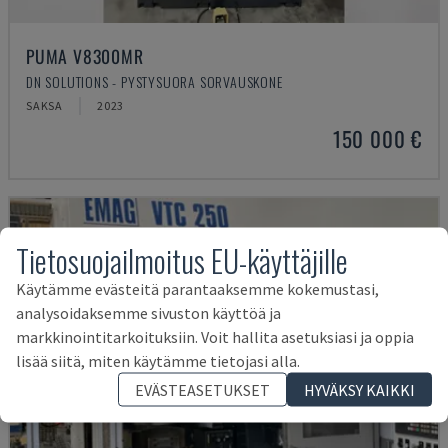
PUMA V8300MR
DN SOLUTIONS - PYSTYSUORA SORVAUSKONE
SAKSA
2023
150 000 €
Tietosuojailmoitus EU-käyttäjille
Käytämme evästeitä parantaaksemme kokemustasi,
analysoidaksemme sivuston käyttöä ja
markkinointitarkoituksiin. Voit hallita asetuksiasi ja oppia
lisää siitä, miten käytämme tietojasi alla.
EVÄSTEASETUKSET
HYVÄKSY KAIKKI