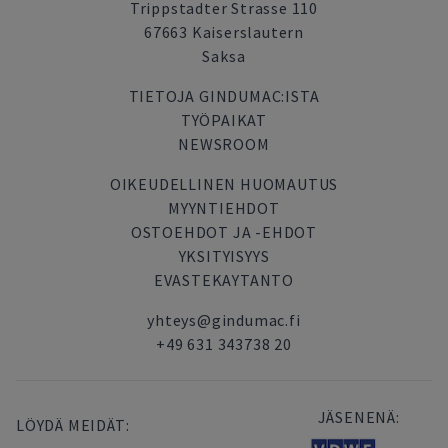
Trippstadter Strasse 110
67663 Kaiserslautern
Saksa
TIETOJA GINDUMAC:ISTA
TYÖPAIKAT
NEWSROOM
OIKEUDELLINEN HUOMAUTUS
MYYNTIEHDOT
OSTOEHDOT JA -EHDOT
YKSITYISYYS
EVASTEKAYTANTO
yhteys@gindumac.fi
+49 631 343738 20
JÄSENENÄ:
LÖYDÄ MEIDÄT: