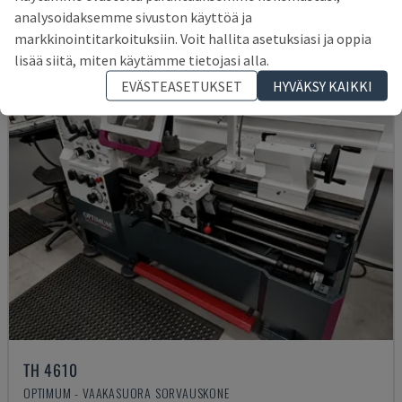
analysoidaksemme sivuston käyttöä ja
markkinointitarkoituksiin. Voit hallita asetuksiasi ja oppia
lisää siitä, miten käytämme tietojasi alla.
EVÄSTEASETUKSET
HYVÄKSY KAIKKI
TH 4610
OPTIMUM - VAAKASUORA SORVAUSKONE