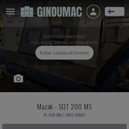
KIITOS KÄYNNISTÄSI
TÄMÄ KONE ON HILJATTAIN MYYTY.
Katso vastaavat koneet
Mazak
-
SQT 200 MS
PL-TUR-MAZ-1999-00001