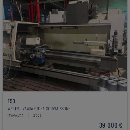
E50
WEILER - VAAKASUORA SORVAUSKONE
ITÄVALTA
2009
39 000 €