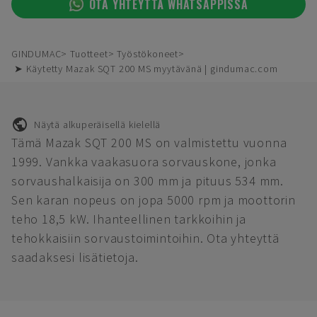
OTA YHTEYTTÄ WHATSAPPISSA
GINDUMAC
Tuotteet
Työstökoneet
➤ Käytetty Mazak SQT 200 MS myytävänä | gindumac.com
Näytä alkuperäisellä kielellä
Tämä Mazak SQT 200 MS on valmistettu vuonna
1999. Vankka vaakasuora sorvauskone, jonka
sorvaushalkaisija on 300 mm ja pituus 534 mm.
Sen karan nopeus on jopa 5000 rpm ja moottorin
teho 18,5 kW. Ihanteellinen tarkkoihin ja
tehokkaisiin sorvaustoimintoihin. Ota yhteyttä
saadaksesi lisätietoja.