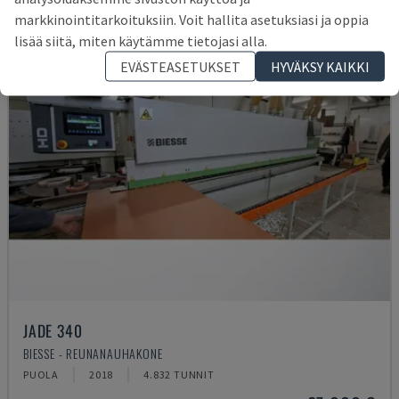
markkinointitarkoituksiin. Voit hallita asetuksiasi ja oppia
lisää siitä, miten käytämme tietojasi alla.
EVÄSTEASETUKSET
HYVÄKSY KAIKKI
JADE 340
BIESSE - REUNANAUHAKONE
PUOLA
2018
4.832 TUNNIT