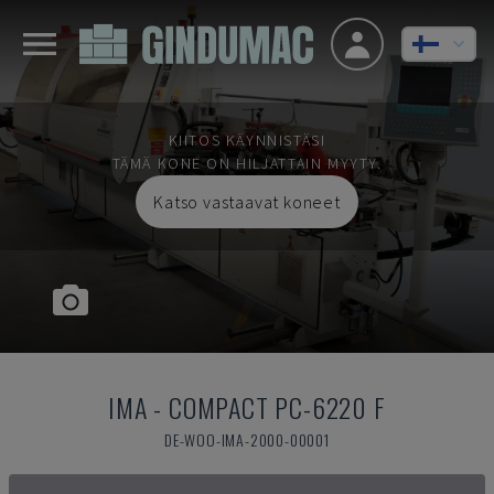
KIITOS KÄYNNISTÄSI
TÄMÄ KONE ON HILJATTAIN MYYTY.
Katso vastaavat koneet
IMA
-
COMPACT PC-6220 F
DE-WOO-IMA-2000-00001