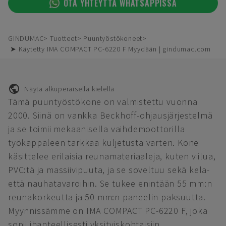
OTA YHTEYTTÄ WHATSAPPISSA
GINDUMAC
Tuotteet
Puuntyöstökoneet
➤ Käytetty IMA COMPACT PC-6220 F Myydään | gindumac.com
Näytä alkuperäisellä kielellä
Tämä puuntyöstökone on valmistettu vuonna
2000. Siinä on vankka Beckhoff-ohjausjärjestelmä
ja se toimii mekaanisella vaihdemoottorilla
työkappaleen tarkkaa kuljetusta varten. Kone
käsittelee erilaisia reunamateriaaleja, kuten viilua,
PVC:tä ja massiivipuuta, ja se soveltuu sekä kela-
että nauhatavaroihin. Se tukee enintään 55 mm:n
reunakorkeutta ja 50 mm:n paneelin paksuutta.
Myynnissämme on IMA COMPACT PC-6220 F, joka
sopii ihanteellisesti yksityiskohtaisiin