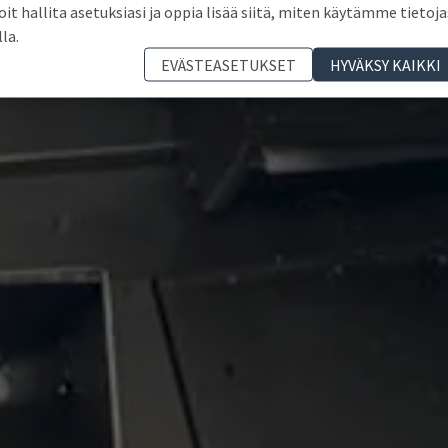
oit hallita asetuksiasi ja oppia lisää siitä, miten käytämme tietoja
lla.
EVÄSTEASETUKSET
HYVÄKSY KAIKKI