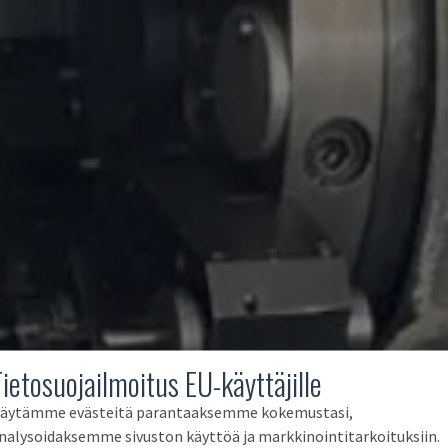
Tietosuojailmoitus EU-käyttäjille
äytämme evästeitä parantaaksemme kokemustasi,
nalysoidaksemme sivuston käyttöä ja markkinointitarkoituksiin.