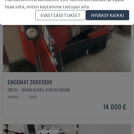
lisää siitä, miten käytämme tietojasi alla.
EVÄSTEASETUKSET
HYVÄKSY KAIKKI
EMCOMAT 200X1000
EMCO - VAAKASUORA SORVAUSKONE
SAKSA
2001
14 000 €