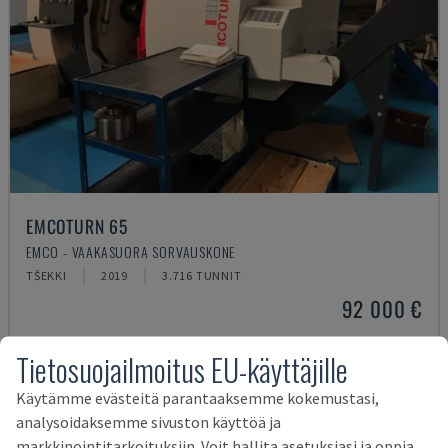
EMCOTURN 65
EMCO - VAAKASUORA SORVAUSKONE
TŠEKKI
2019
3.716 TUNNIT
92 000 €
Tietosuojailmoitus EU-käyttäjille
Käytämme evästeitä parantaaksemme kokemustasi,
analysoidaksemme sivuston käyttöä ja
markkinointitarkoituksiin. Voit hallita asetuksiasi ja oppia