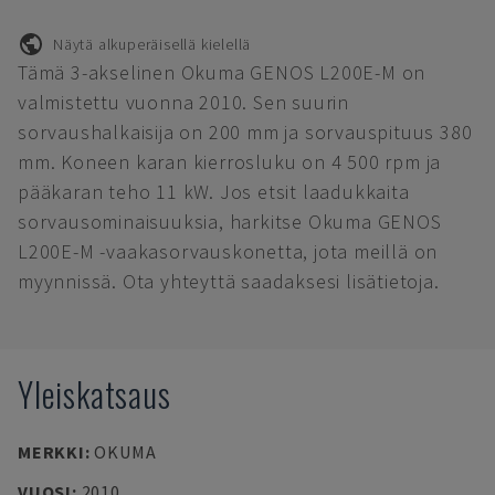
Näytä alkuperäisellä kielellä
Tämä 3-akselinen Okuma GENOS L200E-M on
valmistettu vuonna 2010. Sen suurin
sorvaushalkaisija on 200 mm ja sorvauspituus 380
mm. Koneen karan kierrosluku on 4 500 rpm ja
pääkaran teho 11 kW. Jos etsit laadukkaita
sorvausominaisuuksia, harkitse Okuma GENOS
L200E-M -vaakasorvauskonetta, jota meillä on
myynnissä. Ota yhteyttä saadaksesi lisätietoja.
Yleiskatsaus
MERKKI
:
OKUMA
VUOSI
:
2010