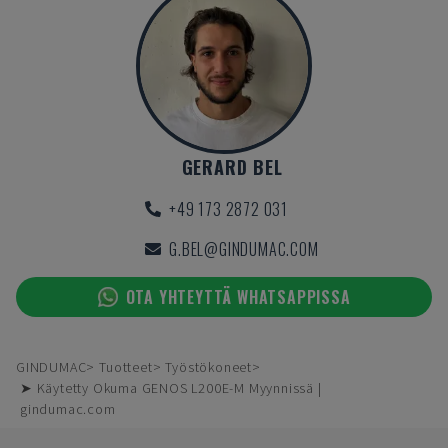
GERARD BEL
+49 173 2872 031
G.BEL@GINDUMAC.COM
OTA YHTEYTTÄ WHATSAPPISSA
GINDUMAC
Tuotteet
Työstökoneet
➤ Käytetty Okuma GENOS L200E-M Myynnissä |
gindumac.com