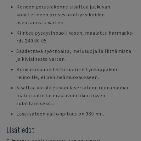
Koneen perusrakenne sisältää jatkuvan
konetelineen prosessointiyksiköiden
asentamista varten.
Kiinteä pysäytinpuoli vasen, maalattu harmaaksi
rds 240 80 05.
Säädettävä syöttöaita, melusuojalla liittämistä
ja kiviainesta varten.
Kone on suunniteltu suorille työkappaleen
reunoille, ei pehmeämuovaukseen.
Sisältää värähtelevän lasersäteen reunanauhan
materiaalin laseraktivointikerroksen
sulattamiseksi.
Lasersäteen aallonpituus on 980 nm.
Lisätiedot