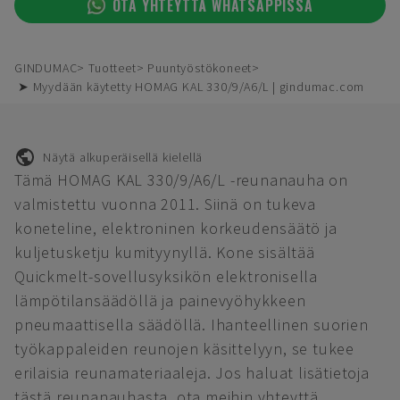
OTA YHTEYTTÄ WHATSAPPISSA
GINDUMAC
Tuotteet
Puuntyöstökoneet
➤ Myydään käytetty HOMAG KAL 330/9/A6/L | gindumac.com
Näytä alkuperäisellä kielellä
Tämä HOMAG KAL 330/9/A6/L -reunanauha on
valmistettu vuonna 2011. Siinä on tukeva
koneteline, elektroninen korkeudensäätö ja
kuljetusketju kumityynyllä. Kone sisältää
Quickmelt-sovellusyksikön elektronisella
lämpötilansäädöllä ja painevyöhykkeen
pneumaattisella säädöllä. Ihanteellinen suorien
työkappaleiden reunojen käsittelyyn, se tukee
erilaisia reunamateriaaleja. Jos haluat lisätietoja
tästä reunanauhasta, ota meihin yhteyttä.