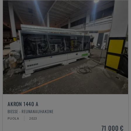
AKRON 1440 A
BIESSE - REUNANAUHAKONE
PUOLA
2023
71 000 €