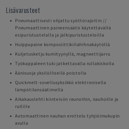
Lisävarusteet
Pneumaattisesti ohjattu syöttörajoitin //
Pneumaattinen paineensäätö käytettävällä
esipuristustelalla ja jälkipuristusteloilla
Huippupaine komposiittikiilahihnakäytöllä
Kuljetusketju kumityynyllä, magneettijarru
Työkappaleen tuki jatkettavalla rullakiskolla
Äänisuoja yksilöllisellä poistolla
Quickmelt-sovellusyksikkö elektronisella
lämpötilansäätimellä
Aikakauslehti kiinteisiin reunoihin, nauhoille ja
rullille
Automaattinen nauhan erottelu tyhjiöimukupin
avulla