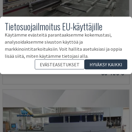
Tietosuojailmoitus EU-käyttäjille
Käytämme evästeitä parantaaksemme kokemustasi,
analysoidaksemme sivuston käyttöä ja
AVM/K/I/G80/822/S3R3L20
markkinointitarkoituksiin. Voit hallita asetuksiasi ja oppia
IMA - REUNANAUHAKONE
lisää siitä, miten käytämme tietojasi alla.
SAKSA
2003
EVÄSTEASETUKSET
HYVÄKSY KAIKKI
38 400 €