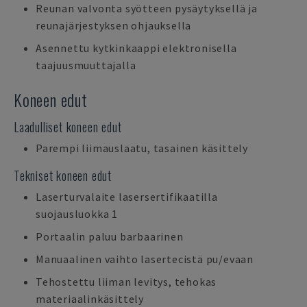
Reunan valvonta syötteen pysäytyksellä ja
reunajärjestyksen ohjauksella
Asennettu kytkinkaappi elektronisella
taajuusmuuttajalla
Koneen edut
Laadulliset koneen edut
Parempi liimauslaatu, tasainen käsittely
Tekniset koneen edut
Laserturvalaite lasersertifikaatilla
suojausluokka 1
Portaalin paluu barbaarinen
Manuaalinen vaihto lasertecistä pu/evaan
Tehostettu liiman levitys, tehokas
materiaalinkäsittely