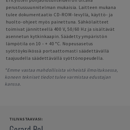
Erityisten pohjaolosuhteiden on oltava
perustussuunnitelman mukaisia. Laitteen mukana
tulee dokumentaatio CD-ROM-levyllä, käyttö- ja
huolto-ohjeet myös painettuna. Sähkölaitteet
toimivat jännitteellä 400 V, 50/60 Hz ja sisältävät
asennetun kytkinkaapin. Säädetty ympäristön
lämpötila on 10 - + 40 °C. Nopeusasetus
syöttöyksikössä portaattomasti säädettävällä
taajuudella säädettävällä syöttönopeudella.
*Emme vastaa mahdollisista virheistä ilmoituksessa,
koneen tekniset tiedot tulee varmistaa edustajan
kanssa.
TILIVASTAAVASI:
Gerard Bel