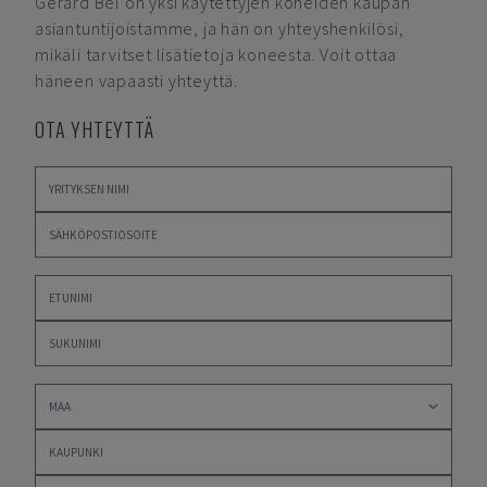
Gerard Bel
on yksi käytettyjen koneiden kaupan
asiantuntijoistamme, ja hän on yhteyshenkilösi,
mikäli tarvitset lisätietoja koneesta. Voit ottaa
häneen vapaasti yhteyttä.
OTA YHTEYTTÄ