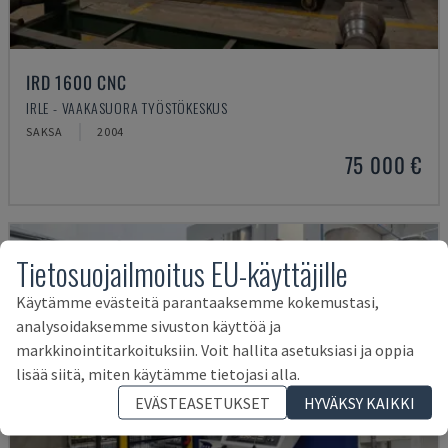
IRD 1600 CNC
IRLE - VAAKASUORA TYÖSTÖKESKUS
SAKSA
2004
75 000 €
Tietosuojailmoitus EU-käyttäjille
Käytämme evästeitä parantaaksemme kokemustasi,
analysoidaksemme sivuston käyttöä ja
markkinointitarkoituksiin. Voit hallita asetuksiasi ja oppia
lisää siitä, miten käytämme tietojasi alla.
EVÄSTEASETUKSET
HYVÄKSY KAIKKI