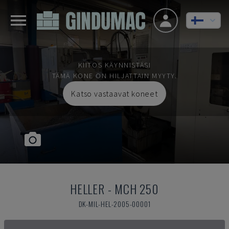
KIITOS KÄYNNISTÄSI
TÄMÄ KONE ON HILJATTAIN MYYTY.
Katso vastaavat koneet
HELLER
-
MCH 250
DK-MIL-HEL-2005-00001