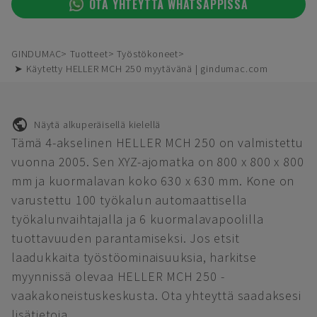
OTA YHTEYTTÄ WHATSAPPISSA
GINDUMAC
Tuotteet
Työstökoneet
➤ Käytetty HELLER MCH 250 myytävänä | gindumac.com
Näytä alkuperäisellä kielellä
Tämä 4-akselinen HELLER MCH 250 on valmistettu
vuonna 2005. Sen XYZ-ajomatka on 800 x 800 x 800
mm ja kuormalavan koko 630 x 630 mm. Kone on
varustettu 100 työkalun automaattisella
työkalunvaihtajalla ja 6 kuormalavapoolilla
tuottavuuden parantamiseksi. Jos etsit
laadukkaita työstöominaisuuksia, harkitse
myynnissä olevaa HELLER MCH 250 -
vaakakoneistuskeskusta. Ota yhteyttä saadaksesi
lisätietoja.