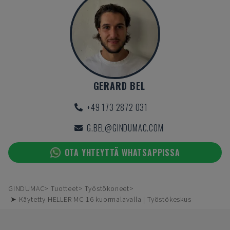
GERARD BEL
+49 173 2872 031
G.BEL@GINDUMAC.COM
OTA YHTEYTTÄ WHATSAPPISSA
GINDUMAC
Tuotteet
Työstökoneet
➤ Käytetty HELLER MC 16 kuormalavalla | Työstökeskus