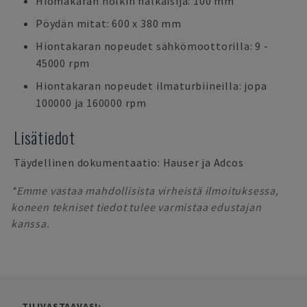
Hiomakaran holkin halkaisija: 100 mm
Pöydän mitat: 600 x 380 mm
Hiontakaran nopeudet sähkömoottorilla: 9 -
45000 rpm
Hiontakaran nopeudet ilmaturbiineilla: jopa
100000 ja 160000 rpm
Lisätiedot
Täydellinen dokumentaatio: Hauser ja Adcos
*Emme vastaa mahdollisista virheistä ilmoituksessa,
koneen tekniset tiedot tulee varmistaa edustajan
kanssa.
TILIVASTAAVASI: