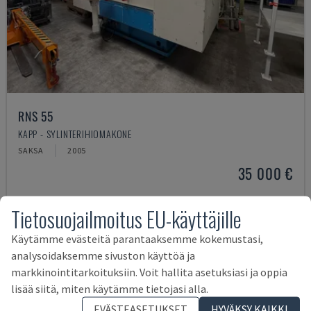
RNS 55
KAPP - SYLINTERIHIOMAKONE
SAKSA
2005
35 000 €
Tietosuojailmoitus EU-käyttäjille
Käytämme evästeitä parantaaksemme kokemustasi,
analysoidaksemme sivuston käyttöä ja
markkinointitarkoituksiin. Voit hallita asetuksiasi ja oppia
lisää siitä, miten käytämme tietojasi alla.
EVÄSTEASETUKSET
HYVÄKSY KAIKKI