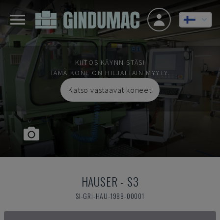
KIITOS KÄYNNISTÄSI
TÄMÄ KONE ON HILJATTAIN MYYTY.
Katso vastaavat koneet
HAUSER
-
S3
SI-GRI-HAU-1988-00001