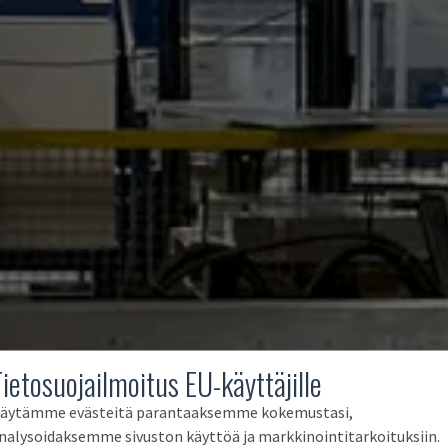
Tietosuojailmoitus EU-käyttäjille
äytämme evästeitä parantaaksemme kokemustasi,
nalysoidaksemme sivuston käyttöä ja markkinointitarkoituksiin.