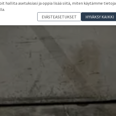
oit hallita asetuksiasi ja oppia lisää siitä, miten käytämme tietoja
lla.
EVÄSTEASETUKSET
HYVÄKSY KAIKKI