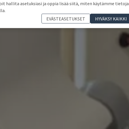
oit hallita asetuksiasi ja oppia lisää siitä, miten käytämme tietoja
lla.
EVÄSTEASETUKSET
HYVÄKSY KAIKKI