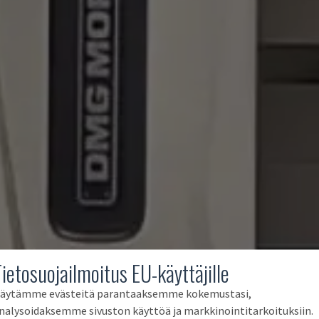
Tietosuojailmoitus EU-käyttäjille
äytämme evästeitä parantaaksemme kokemustasi,
nalysoidaksemme sivuston käyttöä ja markkinointitarkoituksiin.