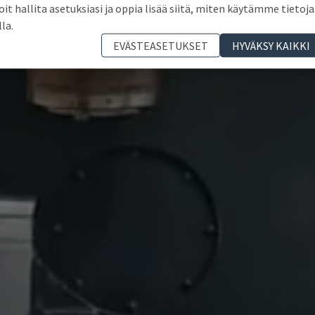
oit hallita asetuksiasi ja oppia lisää siitä, miten käytämme tietoja
lla.
EVÄSTEASETUKSET
HYVÄKSY KAIKKI