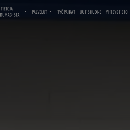
TIETOJA
PALVELUT
TYÖPAIKAT
UUTISHUONE
YHTEYSTIETO
DUMAC:ISTA