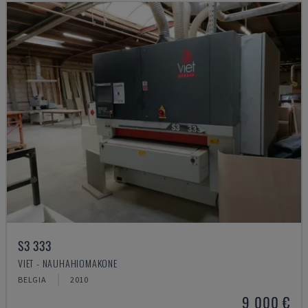
S3 333
VIET - NAUHAHIOMAKONE
BELGIA
2010
9 000 €