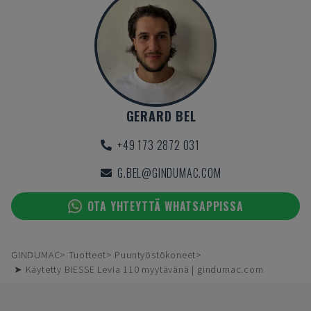
GERARD BEL
+49 173 2872 031
G.BEL@GINDUMAC.COM
OTA YHTEYTTÄ WHATSAPPISSA
GINDUMAC
Tuotteet
Puuntyöstökoneet
➤ Käytetty BIESSE Levia 110 myytävänä | gindumac.com