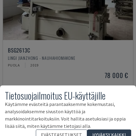
BSG2613C
LINGI JIANZHONG - NAUHAHIOMAKONE
PUOLA
2019
78 000 €
Tietosuojailmoitus EU-käyttäjille
Käytämme evästeitä parantaaksemme kokemustasi,
analysoidaksemme sivuston käyttöä ja
markkinointitarkoituksiin. Voit hallita asetuksiasi ja oppia
lisää siitä, miten käytämme tietojasi alla.
EVÄSTEASETUKSET
HYVÄKSY KAIKKI