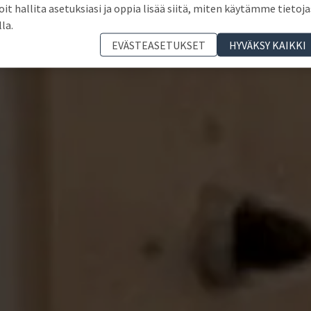
oit hallita asetuksiasi ja oppia lisää siitä, miten käytämme tietoja
lla.
EVÄSTEASETUKSET
HYVÄKSY KAIKKI