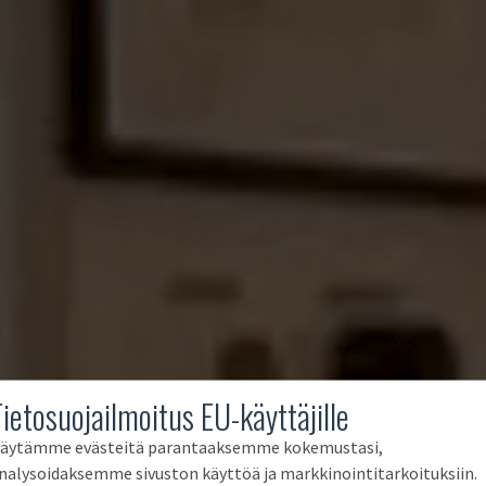
Tietosuojailmoitus EU-käyttäjille
äytämme evästeitä parantaaksemme kokemustasi,
nalysoidaksemme sivuston käyttöä ja markkinointitarkoituksiin.