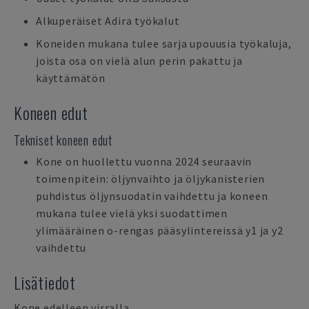
Alkuperäiset Adira työkalut
Koneiden mukana tulee sarja upouusia työkaluja,
joista osa on vielä alun perin pakattu ja
käyttämätön
Koneen edut
Tekniset koneen edut
Kone on huollettu vuonna 2024 seuraavin
toimenpitein: öljynvaihto ja öljykanisterien
puhdistus öljynsuodatin vaihdettu ja koneen
mukana tulee vielä yksi suodattimen
ylimääräinen o-rengas pääsylintereissä y1 ja y2
vaihdettu
Lisätiedot
Kone edelleen virralla