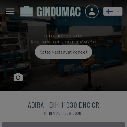
KIITOS KÄYNNISTÄSI
TÄMÄ KONE ON HILJATTAIN MYYTY.
Katso vastaavat koneet
ADIRA
-
QIH-11030 DNC CR
PT-BEN-ADI-1996-00001