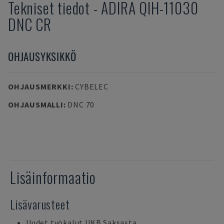
Tekniset tiedot
-
ADIRA
QIH-11030
DNC CR
OHJAUSYKSIKKÖ
OHJAUSMERKKI
:
CYBELEC
OHJAUSMALLI
:
DNC 70
Lisäinformaatio
Lisävarusteet
Uudet työkalut UKB Saksasta