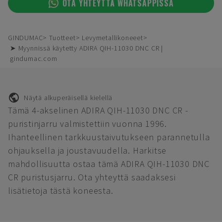
OTA YHTEYTTÄ WHATSAPPISSA
GINDUMAC
Tuotteet
Levymetallikoneeet
➤ Myynnissä käytetty ADIRA QIH-11030 DNC CR |
gindumac.com
Näytä alkuperäisellä kielellä
Tämä 4-akselinen ADIRA QIH-11030 DNC CR -
puristinjarru valmistettiin vuonna 1996.
Ihanteellinen tarkkuustaivutukseen parannetulla
ohjauksella ja joustavuudella. Harkitse
mahdollisuutta ostaa tämä ADIRA QIH-11030 DNC
CR puristusjarru. Ota yhteyttä saadaksesi
lisätietoja tästä koneesta.