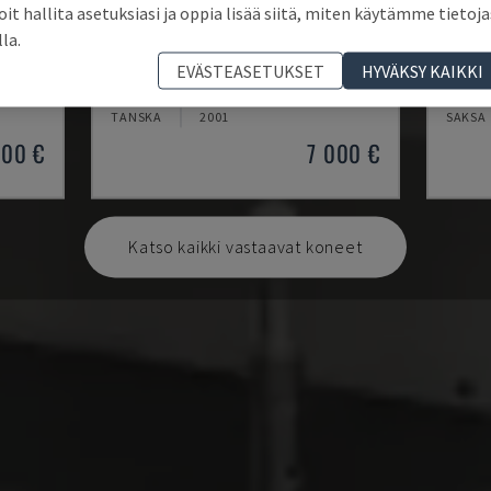
oit hallita asetuksiasi ja oppia lisää siitä, miten käytämme tietoja
lla.
DERBY 454
WM C
EVÄSTEASETUKSET
HYVÄKSY KAIKKI
 (CMM)
ETALON - KOORDINAATTIMITTAKONE (CMM)
KEYENC
TANSKA
2001
SAKSA
000 €
7 000 €
Katso kaikki vastaavat koneet