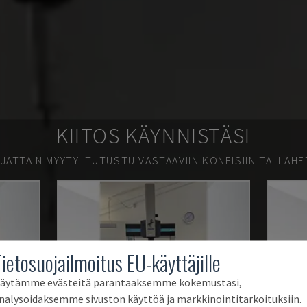
KIITOS KÄYNNISTÄSI
JATTAIN MYYTY.
TUTUSTU VASTAAVIIN KONEISIIN TAI LÄHE
Tietosuojailmoitus EU-käyttäjille
äytämme evästeitä parantaaksemme kokemustasi,
nalysoidaksemme sivuston käyttöä ja markkinointitarkoituksiin.