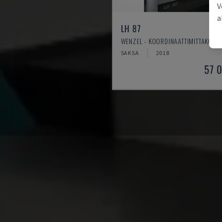
V
a
LH 87
WENZEL - KOORDINAATTIMITTAKONE
SAKSA
2018
57 