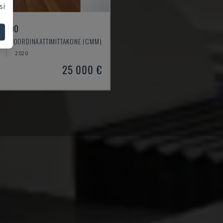
si
3000
E - KOORDINAATTIMITTAKONE (CMM)
2020
25 000 €