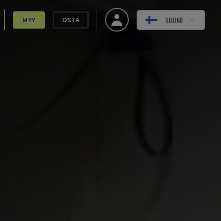
SUOMI
MYY
OSTA