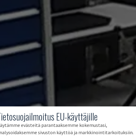
Tietosuojailmoitus EU-käyttäjille
äytämme evästeitä parantaaksemme kokemustasi,
nalysoidaksemme sivuston käyttöä ja markkinointitarkoituksiin.