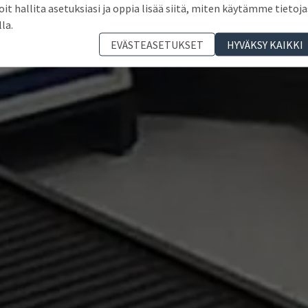
oit hallita asetuksiasi ja oppia lisää siitä, miten käytämme tietoja
lla.
EVÄSTEASETUKSET
HYVÄKSY KAIKKI