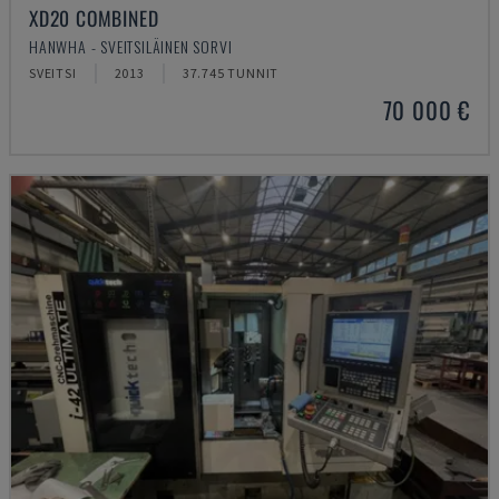
XD20 COMBINED
HANWHA - SVEITSILÄINEN SORVI
SVEITSI
2013
37.745 TUNNIT
70 000 €