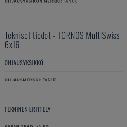
OHJAUSYKSIKÖN MERKKI
:
FANUC
Tekniset tiedot
-
TORNOS
MultiSwiss
6x16
OHJAUSYKSIKKÖ
OHJAUSMERKKI
:
FANUC
TEKNINEN ERITTELY
KARAN TEHO
:
5.5 KW