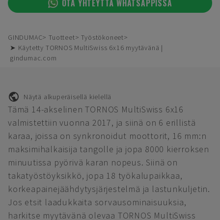
OTA YHTEYTTÄ WHATSAPPISSA
GINDUMAC
Tuotteet
Työstökoneet
➤ Käytetty TORNOS MultiSwiss 6x16 myytävänä |
gindumac.com
Näytä alkuperäisellä kielellä
Tämä 14-akselinen TORNOS MultiSwiss 6x16
valmistettiin vuonna 2017, ja siinä on 6 erillistä
karaa, joissa on synkronoidut moottorit, 16 mm:n
maksimihalkaisija tangolle ja jopa 8000 kierroksen
minuutissa pyörivä karan nopeus. Siinä on
takatyöstöyksikkö, jopa 18 työkalupaikkaa,
korkeapainejäähdytysjärjestelmä ja lastunkuljetin.
Jos etsit laadukkaita sorvausominaisuuksia,
harkitse myytävänä olevaa TORNOS MultiSwiss