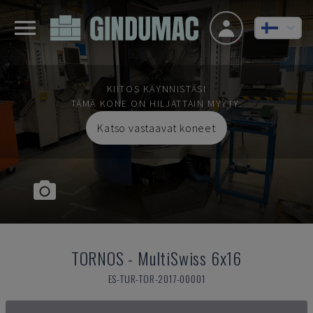
KIITOS KÄYNNISTÄSI
TÄMÄ KONE ON HILJATTAIN MYYTY.
Katso vastaavat koneet
TORNOS
-
MultiSwiss 6x16
ES-TUR-TOR-2017-00001