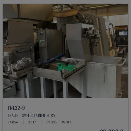
TNL32-9
TRAUB - SVEITSILÄINEN SORVI
SAKSA
2017
19.295 TUNNIT