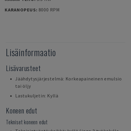
KARANOPEUS
:
8000 RPM
Lisäinformaatio
Lisävarusteet
Jäähdytysjärjestelmä: Korkeapaineinen emulsio
tai öljy
Lastukuljetin: Kyllä
Koneen edut
Tekniset koneen edut