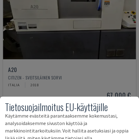
A20
CITIZEN - SVEITSILÄINEN SORVI
ITALIA
2018
67 000 €
Tietosuojailmoitus EU-käyttäjille
Käytämme evästeitä parantaaksemme kokemustasi,
analysoidaksemme sivuston käyttöä ja
markkinointitarkoituksiin. Voit hallita asetuksiasi ja oppia
lisää siitä, miten käytämme tietojasi alla.