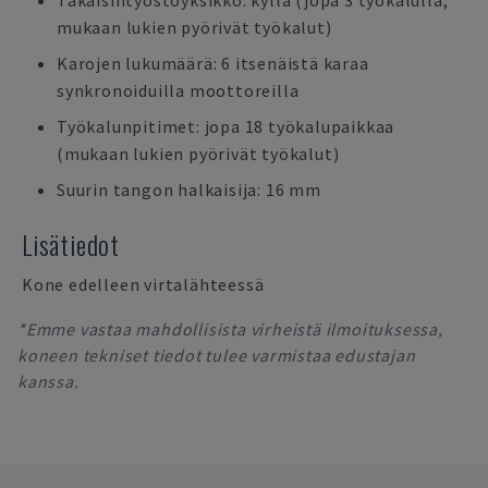
Takaisintyöstöyksikkö: kyllä (jopa 3 työkalulla,
mukaan lukien pyörivät työkalut)
Karojen lukumäärä: 6 itsenäistä karaa
synkronoiduilla moottoreilla
Työkalunpitimet: jopa 18 työkalupaikkaa
(mukaan lukien pyörivät työkalut)
Suurin tangon halkaisija: 16 mm
Lisätiedot
Kone edelleen virtalähteessä
*Emme vastaa mahdollisista virheistä ilmoituksessa,
koneen tekniset tiedot tulee varmistaa edustajan
kanssa.