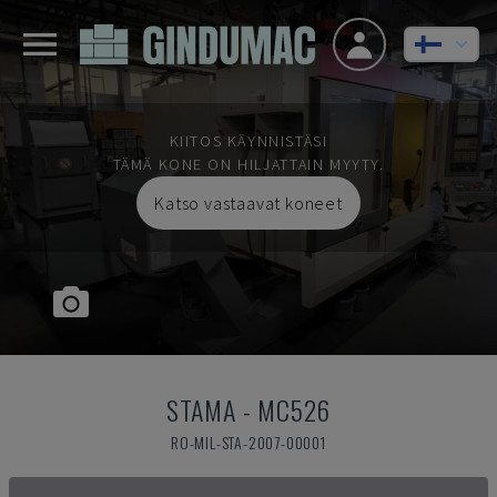
KIITOS KÄYNNISTÄSI
TÄMÄ KONE ON HILJATTAIN MYYTY.
Katso vastaavat koneet
STAMA
-
MC526
RO-MIL-STA-2007-00001