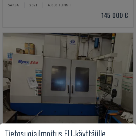
SAKSA
2021
6.000 TUNNIT
145 000 €
Tietosuojailmoitus EU-käyttäjille