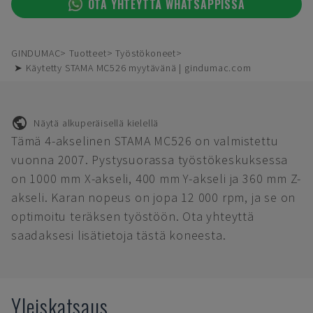
OTA YHTEYTTÄ WHATSAPPISSA
GINDUMAC
Tuotteet
Työstökoneet
➤ Käytetty STAMA MC526 myytävänä | gindumac.com
Näytä alkuperäisellä kielellä
Tämä 4-akselinen STAMA MC526 on valmistettu
vuonna 2007. Pystysuorassa työstökeskuksessa
on 1000 mm X-akseli, 400 mm Y-akseli ja 360 mm Z-
akseli. Karan nopeus on jopa 12 000 rpm, ja se on
optimoitu teräksen työstöön. Ota yhteyttä
saadaksesi lisätietoja tästä koneesta.
Yleiskatsaus