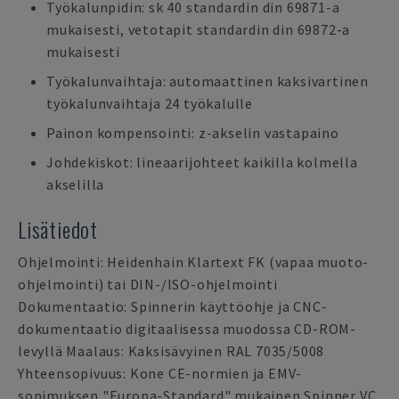
Työkalunpidin: sk 40 standardin din 69871-a
mukaisesti, vetotapit standardin din 69872-a
mukaisesti
Työkalunvaihtaja: automaattinen kaksivartinen
työkalunvaihtaja 24 työkalulle
Painon kompensointi: z-akselin vastapaino
Johdekiskot: lineaarijohteet kaikilla kolmella
akselilla
Lisätiedot
Ohjelmointi: Heidenhain Klartext FK (vapaa muoto-
ohjelmointi) tai DIN-/ISO-ohjelmointi
Dokumentaatio: Spinnerin käyttöohje ja CNC-
dokumentaatio digitaalisessa muodossa CD-ROM-
levyllä Maalaus: Kaksisävyinen RAL 7035/5008
Yhteensopivuus: Kone CE-normien ja EMV-
sopimuksen "Europa-Standard" mukainen Spinner VC