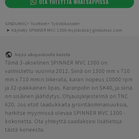
OTA YHTEYTTÄ WHATSAPPISSA
GINDUMAC
Tuotteet
Työstökoneet
➤ Käytetty SPINNER MVC 1300 myytävänä | gindumac.com
Näytä alkuperäisellä kielellä
Tämä 3-akselinen SPINNER MVC 1300 on
valmistettu vuonna 2012. Siinä on 1300 mm x 710
mm x 710 mm:n liikerata, karan nopeus 10000 rpm
ja 32-paikkainen lipas. Karanpidin on SK40, ja siinä
on sisäinen jäähdytys. Ohjausjärjestelmä on TNC
620. Jos etsit laadukkaita jyrsintäominaisuuksia,
harkitse myynnissä olevaa SPINNER MVC 1300 -
kokonetta. Ota yhteyttä saadaksesi lisätietoja
tästä koneesta.