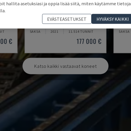
oit hallita asetuksiasi ja oppia lisää siitä, miten käytämme tietoja
lla.
H800U
DMU 
EVÄSTEASETUKSET
HYVÄKSY KAIKKI
ÖKESKUS
POSMILL - UNIVERSAL-TYÖSTÖKESKUS
DMG MO
NIT
SAKSA
2021
11.514 TUNNIT
SAKSA
000 €
177 000 €
Katso kaikki vastaavat koneet