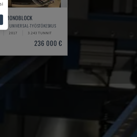
si
75 MONOBLOCK
RI - UNIVERSAL-TYÖSTÖKESKUS
2017
3.243 TUNNIT
236 000 €