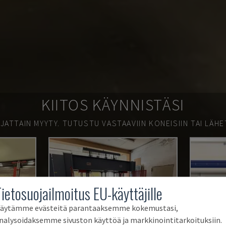
KIITOS KÄYNNISTÄSI
JATTAIN MYYTY.
TUTUSTU VASTAAVIIN KONEISIIN TAI LÄHE
Tietosuojailmoitus EU-käyttäjille
äytämme evästeitä parantaaksemme kokemustasi,
nalysoidaksemme sivuston käyttöä ja markkinointitarkoituksiin.