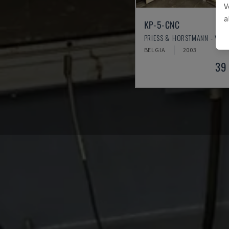
V
a
KP-5-CNC
PRIESS & HORSTMANN - VIIL
BELGIA
2003
39