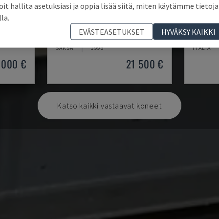
oit hallita asetuksiasi ja oppia lisää siitä, miten käytämme tietoja
lla.
300-K-D0
PL 90S
EVÄSTEASETUKSET
HYVÄKSY KAIKKI
UPURISTIN
OTT - VIILUPURISTIN
OMC - VI
SAKSA
1996
ITALIA
 000 €
21 500 €
Katso kaikki vastaavat koneet