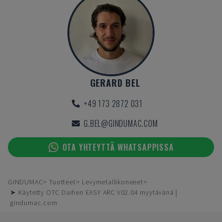
GERARD BEL
+49 173 2872 031
G.BEL@GINDUMAC.COM
OTA YHTEYTTÄ WHATSAPPISSA
GINDUMAC
Tuotteet
Levymetallikoneeet
➤ Käytetty OTC Daihen EASY ARC V02.04 myytävänä |
gindumac.com