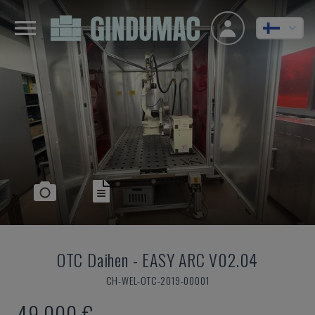
OTC Daihen
-
EASY ARC V02.04
CH-WEL-OTC-2019-00001
49 000 €