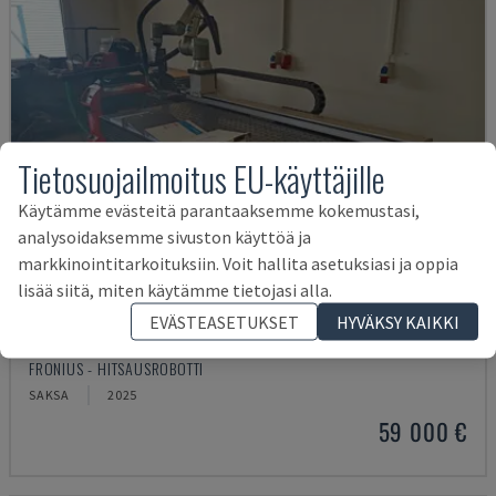
Tietosuojailmoitus EU-käyttäjille
Käytämme evästeitä parantaaksemme kokemustasi,
analysoidaksemme sivuston käyttöä ja
markkinointitarkoituksiin. Voit hallita asetuksiasi ja oppia
lisää siitä, miten käytämme tietojasi alla.
EVÄSTEASETUKSET
HYVÄKSY KAIKKI
TRANSSTEEL 4000 PULSE WELDING CELL
FRONIUS - HITSAUSROBOTTI
SAKSA
2025
59 000 €