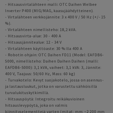
- Hitsausvirtalähteen malli: OTC Daihen Welbee
Inverter P400 (MIG/MAG, kaasujäähdytteinen).
- Virtalähteen verkkojännite: 3 x 400 V / 50 Hz (+/- 15
%).
- Virtalähteen nimellisteho: 18,2 kVA.
- Hitsausvirta-alue: 30 - 400 A
- Hitsausjännitealue: 12 - 34 V
- Virtalähteen käyttöaste: 30 %:lla 400 A
- Robotin ohjain: OTC Daihen FD11 (Model: EAFDB6-
S000, nimellisteho: Daihen Daihen Daihen (malli:
EAFDB6-S000): 3,1 kVA, vaiheet: 3,1 kVA: 3, Jännite:
400 V, Taajuus: 50/60 Hz, Mass: 60 kg)
- Turvakotelo: Kevyt suojakotelo, jossa on asennus-
ja lastausluukut, jotka on varustettu sähköisillä
turvalukituskytkimillä.
- Hitsauspöytä: Integroitu reikäkuvioinen
hitsauslevypöytä, joka on valmis
kiinnityselementtejä varten (mitat: mm: ~2 200 mm