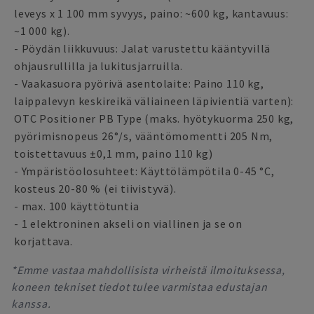
leveys x 1 100 mm syvyys, paino: ~600 kg, kantavuus:
~1 000 kg).
- Pöydän liikkuvuus: Jalat varustettu kääntyvillä
ohjausrullilla ja lukitusjarruilla.
- Vaakasuora pyörivä asentolaite: Paino 110 kg,
laippalevyn keskireikä väliaineen läpivientiä varten):
OTC Positioner PB Type (maks. hyötykuorma 250 kg,
pyörimisnopeus 26°/s, vääntömomentti 205 Nm,
toistettavuus ±0,1 mm, paino 110 kg)
- Ympäristöolosuhteet: Käyttölämpötila 0-45 °C,
kosteus 20-80 % (ei tiivistyvä).
- max. 100 käyttötuntia
- 1 elektroninen akseli on viallinen ja se on
korjattava.
*Emme vastaa mahdollisista virheistä ilmoituksessa,
koneen tekniset tiedot tulee varmistaa edustajan
kanssa.