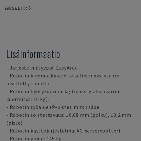
AKSELIT
:
6
Lisäinformaatio
- Järjestelmätyyppi: EasyArc).
- Robotin kinematiikka: 6-akselinen pystysuora
nivelletty robotti
- Robotin hyötykuorma: kg (maks. yläkäsivarren
kuormitus: 10 kg).
- Robotin työalue (P-piste): mm:n säde
- Robotin toistettavuus: ±0,08 mm (polku), ±0,2 mm
(piste).
- Robotin käyttöjärjestelmä: AC-servomoottori
- Robotin paino: 145 kg