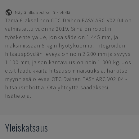
Näytä alkuperäisellä kielellä
Tämä 6-akselinen OTC Daihen EASY ARC V02.04 on
valmistettu vuonna 2019. Siinä on robotin
työskentelyalue, jonka säde on 1 445 mm, ja
maksimissaan 6 kg:n hyötykuorma. Integroidun
hitsauspöydän leveys on noin 2 200 mm ja syvyys
1 100 mm, ja sen kantavuus on noin 1 000 kg. Jos
etsit laadukkaita hitsausominaisuuksia, harkitse
myynnissä olevaa OTC Daihen EASY ARC V02.04 -
hitsausrobottia. Ota yhteyttä saadaksesi
lisätietoja.
Yleiskatsaus