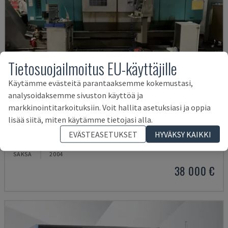
Tietosuojailmoitus EU-käyttäjille
Käytämme evästeitä parantaaksemme kokemustasi,
analysoidaksemme sivuston käyttöä ja
markkinointitarkoituksiin. Voit hallita asetuksiasi ja oppia
lisää siitä, miten käytämme tietojasi alla.
G250
EVÄSTEASETUKSET
HYVÄKSY KAIKKI
INDEX - TURN-MILL CENTRE
SAKSA
2004
38 000 €