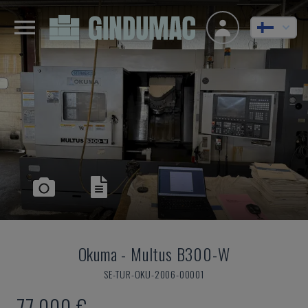
Okuma
-
Multus B300-W
SE-TUR-OKU-2006-00001
77 000 €