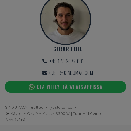
GERARD BEL
+49 173 2872 031
G.BEL@GINDUMAC.COM
OTA YHTEYTTÄ WHATSAPPISSA
GINDUMAC
Tuotteet
Työstökoneet
➤ Käytetty OKUMA Multus B300-W | Turn-Mill Centre
Myytävänä