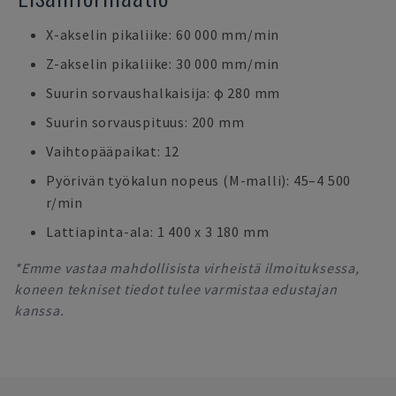
X-akselin pikaliike: 60 000 mm/min
Z-akselin pikaliike: 30 000 mm/min
Suurin sorvaushalkaisija: ϕ 280 mm
Suurin sorvauspituus: 200 mm
Vaihtopääpaikat: 12
Pyörivän työkalun nopeus (M-malli): 45–4 500
r/min
Lattiapinta-ala: 1 400 x 3 180 mm
*Emme vastaa mahdollisista virheistä ilmoituksessa,
koneen tekniset tiedot tulee varmistaa edustajan
kanssa.