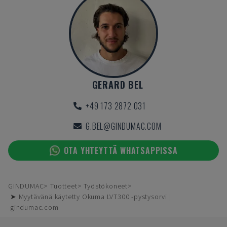
GERARD BEL
+49 173 2872 031
G.BEL@GINDUMAC.COM
OTA YHTEYTTÄ WHATSAPPISSA
GINDUMAC
Tuotteet
Työstökoneet
➤ Myytävänä käytetty Okuma LVT300 -pystysorvi |
gindumac.com