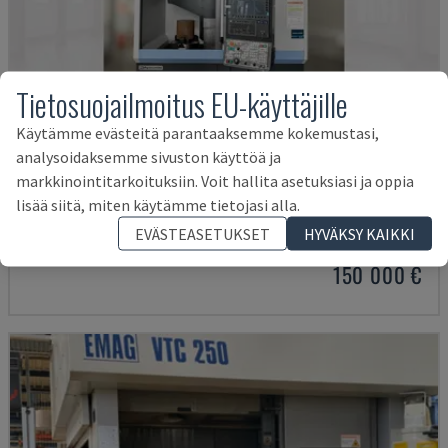
Tietosuojailmoitus EU-käyttäjille
Käytämme evästeitä parantaaksemme kokemustasi,
analysoidaksemme sivuston käyttöä ja
markkinointitarkoituksiin. Voit hallita asetuksiasi ja oppia
PUMA V8300MR
lisää siitä, miten käytämme tietojasi alla.
DN SOLUTIONS - PYSTYSUORA SORVAUSKONE
EVÄSTEASETUKSET
HYVÄKSY KAIKKI
SAKSA
2023
150 000 €