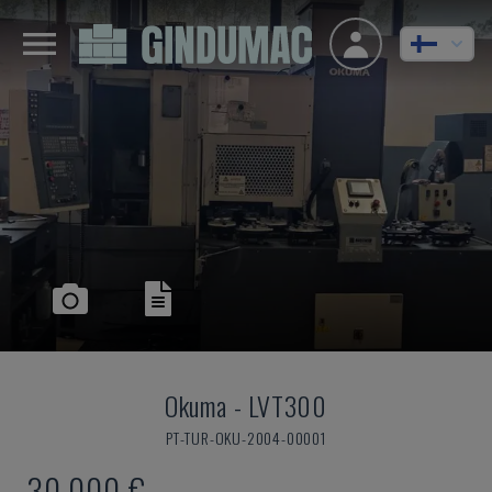
Okuma
-
LVT300
PT-TUR-OKU-2004-00001
30 000 €