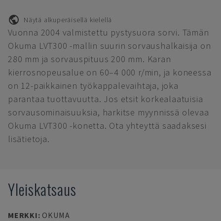
Näytä alkuperäisellä kielellä
Vuonna 2004 valmistettu pystysuora sorvi. Tämän
Okuma LVT300 -mallin suurin sorvaushalkaisija on
280 mm ja sorvauspituus 200 mm. Karan
kierrosnopeusalue on 60–4 000 r/min, ja koneessa
on 12-paikkainen työkappalevaihtaja, joka
parantaa tuottavuutta. Jos etsit korkealaatuisia
sorvausominaisuuksia, harkitse myynnissä olevaa
Okuma LVT300 -konetta. Ota yhteyttä saadaksesi
lisätietoja.
Yleiskatsaus
MERKKI
:
OKUMA